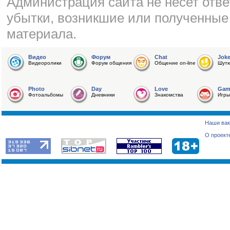
Администрация сайта не несет отве
убытки, возникшие или полученные
материала.
Видео
Форум
Chat
Jok
Видеоролики
Форум общения
Общение on-line
Шутк
Photo
Day
Love
Gam
Фотоальбомы
Дневники
Знакомства
Игры
Наши вак
О проект