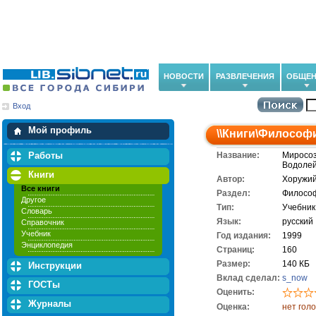
НОВОСТИ
РАЗВЛЕЧЕНИЯ
ОБЩЕН
Вход
Мои загрузки
Мои закладки
Мой профиль
\\
Книги
\
Философ
Работы
Название:
Миросоз
Водолей
Книги
Автор:
Хоружий
Все книги
Раздел:
Филосо
Другое
Тип:
Учебник
Словарь
Язык:
русский
Справочник
Учебник
Год издания:
1999
Энциклопедия
Cтраниц:
160
Размер:
140 КБ
Инструкции
Вклад сделал:
s_now
ГОСТы
Оценить:
Журналы
Оценка:
нет гол