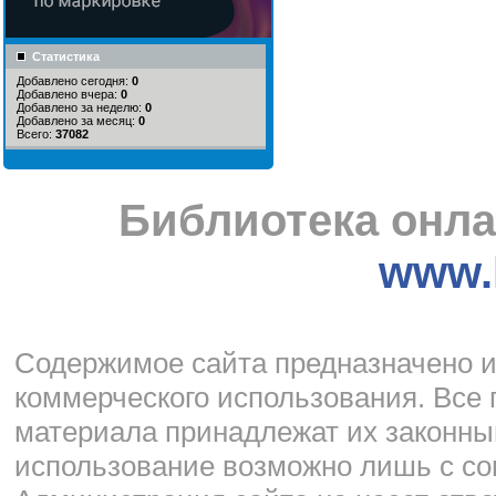
Статистика
Добавлено сегодня:
0
Добавлено вчера:
0
Добавлено за неделю:
0
Добавлено за месяц:
0
Всего:
37082
Библиотека онла
www.l
Cодержимое сайта предназначено и
коммерческого использования. Все 
материала принадлежат их законны
использование возможно лишь с со