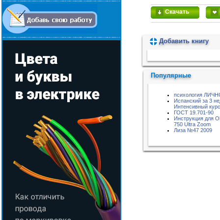
Скачать
Добавить книгу
Пожалуйста, подождите...
Популярные
психология ЛИЧ
Испанский за 3 не
Интенсивный курс
ГОСТ 19.701-90
Инструкция для O
750 Ultra Zoom
Лиза №47 2009