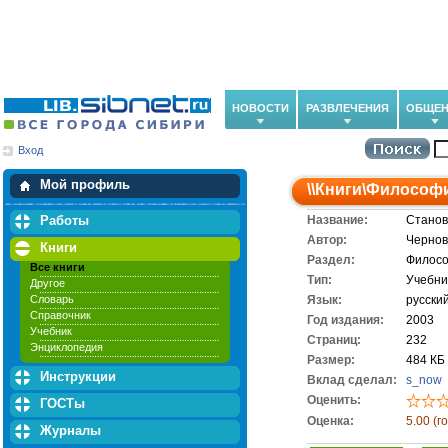
НОВОСТИ
РАЗВЛЕЧЕНИЯ
ОБЩЕН
Вход
Мои загрузки
Мои закладки
Мой профиль
\\
Книги
\
Философ
Работы
Название:
Станов
Автор:
Чернов
Книги
Раздел:
Филос
Все книги
Тип:
Учебни
Другое
Словарь
Язык:
русски
Справочник
Год издания:
2003
Учебник
Cтраниц:
232
Энциклопедия
Размер:
484 КБ
Инструкции
Вклад сделал:
s_now
Оценить:
ГОСТы
Оценка:
5.00 (г
Журналы