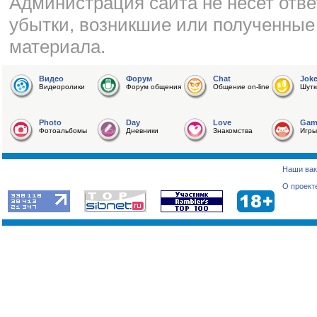
Администрация сайта не несет отве
убытки, возникшие или полученные
материала.
Видео
Форум
Chat
Jok
Видеоролики
Форум общения
Общение on-line
Шутк
Photo
Day
Love
Gam
Фотоальбомы
Дневники
Знакомства
Игры
Наши вак
О проект