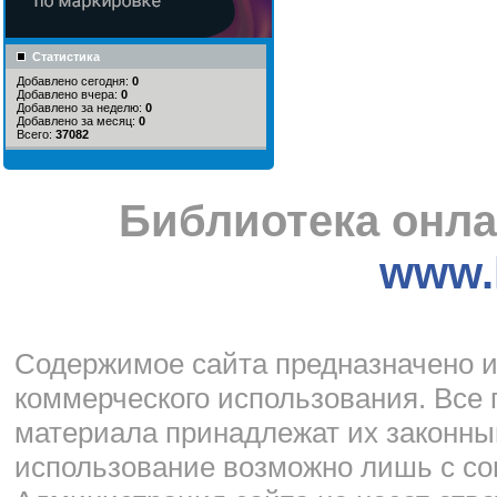
Статистика
Добавлено сегодня:
0
Добавлено вчера:
0
Добавлено за неделю:
0
Добавлено за месяц:
0
Всего:
37082
Библиотека онла
www.l
Cодержимое сайта предназначено и
коммерческого использования. Все 
материала принадлежат их законны
использование возможно лишь с со