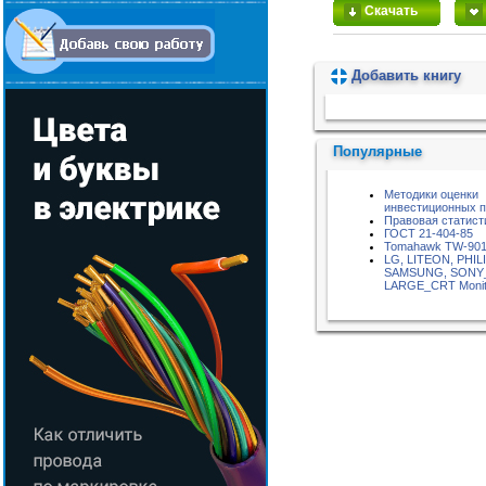
Скачать
Добавить книгу
Пожалуйста, подождите...
Популярные
Методики оценки
инвестиционных п
Правовая статист
ГОСТ 21-404-85
Tomahawk TW-90
LG, LITEON, PHIL
SAMSUNG, SONY
LARGE_CRT Monit