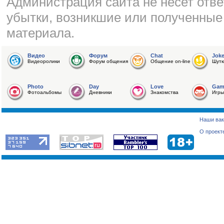
Администрация сайта не несет отве
убытки, возникшие или полученные
материала.
Видео
Форум
Chat
Jok
Видеоролики
Форум общения
Общение on-line
Шутк
Photo
Day
Love
Gam
Фотоальбомы
Дневники
Знакомства
Игры
Наши вак
О проект