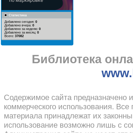
Статистика
Добавлено сегодня:
0
Добавлено вчера:
0
Добавлено за неделю:
0
Добавлено за месяц:
0
Всего:
37082
Библиотека онла
www.l
Cодержимое сайта предназначено и
коммерческого использования. Все 
материала принадлежат их законны
использование возможно лишь с со