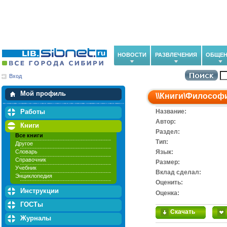
НОВОСТИ
РАЗВЛЕЧЕНИЯ
ОБЩЕН
Вход
Мои загрузки
Мои закладки
Мой профиль
\\
Книги
\
Философ
Работы
Название:
Автор:
Книги
Раздел:
Все книги
Тип:
Другое
Словарь
Язык:
Справочник
Размер:
Учебник
Вклад сделал:
Энциклопедия
Оценить:
Инструкции
Оценка:
ГОСТы
Скачать
Журналы