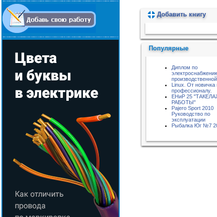
Добавить книгу
Пожалуйста, подождите...
Популярные
Диплом по
электроснабжени
производственной
Linux. От новичка 
профессионалу.
ЕНиР 25 "ТАКЕЛ
РАБОТЫ"
Pajero Sport 2010
Руководство по
эксплуатации
Рыбалка Юг №7 2