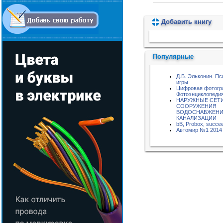
Добавить книгу
Пожалуйста, подождите...
Популярные
Д.Б. Эльконин. Пс
игры
Цифровая фотогр
Фотоэнциклопедия
НАРУЖНЫЕ СЕТИ
СООРУЖЕНИЯ
ВОДОСНАБЖЕНИ
КАНАЛИЗАЦИИ
bB, Probox, succe
Автомир №1 2014