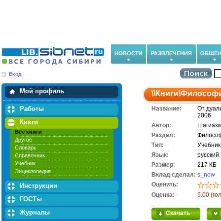
НОВОСТИ
РАЗВЛЕЧЕНИЯ
ОБЩЕН
Вход
Мои загрузки
Мои закладки
Мой профиль
\\
Книги
\
Философ
Работы
Название:
От дуал
2006
Книги
Автор:
Шагиахм
Все книги
Раздел:
Филосо
Другое
Тип:
Учебник
Словарь
Язык:
русский
Справочник
Учебник
Размер:
217 КБ
Энциклопедия
Вклад сделал:
s_now
Оценить:
Инструкции
Оценка:
5.00 (го
ГОСТы
Журналы
Скачать