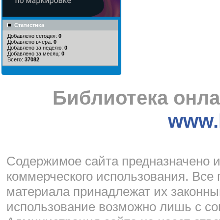
Статистика
Добавлено сегодня:
0
Добавлено вчера:
0
Добавлено за неделю:
0
Добавлено за месяц:
0
Всего:
37082
Библиотека онла
www.l
Cодержимое сайта предназначено и
коммерческого использования. Все 
материала принадлежат их законны
использование возможно лишь с со