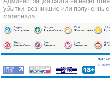
Администрация сайта не несет отве
убытки, возникшие или полученные
материала.
Видео
Форум
Chat
Jok
Видеоролики
Форум общения
Общение on-line
Шутк
Photo
Day
Love
Gam
Фотоальбомы
Дневники
Знакомства
Игры
Наши вак
О проект