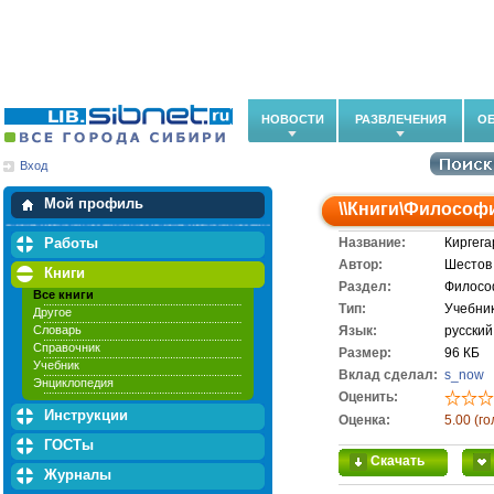
НОВОСТИ
РАЗВЛЕЧЕНИЯ
О
Вход
Мои загрузки
Мои закладки
Мой профиль
\\
Книги
\
Философ
Работы
Название:
Киргега
Автор:
Шестов 
Книги
Раздел:
Филосо
Все книги
Тип:
Учебни
Другое
Словарь
Язык:
русский
Справочник
Размер:
96 КБ
Учебник
Вклад сделал:
s_now
Энциклопедия
Оценить:
Инструкции
Оценка:
5.00 (го
ГОСТы
Скачать
Журналы