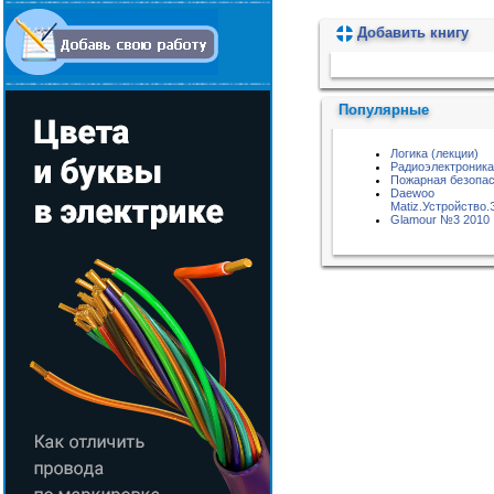
Добавить книгу
Пожалуйста, подождите...
Популярные
Логика (лекции)
Радиоэлектроника
Пожарная безопас
Daewoo
Matiz.Устройство
Glamour №3 2010