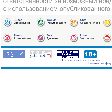
ответственности за возможный вред
с использованием опубликованного
Видео
Форум
Chat
Видеоролики
Форум общения
Общение on-line
Photo
Day
Love
Фотоальбомы
Дневники
Знакомства
Пользовательское соглашение
Политика конфид