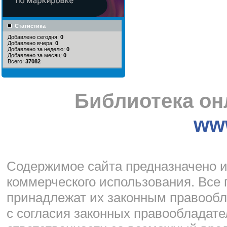
Статистика
Добавлено сегодня:
0
Добавлено вчера:
0
Добавлено за неделю:
0
Добавлено за месяц:
0
Всего:
37082
Библиотека он
www
Cодержимое сайта предназначено и
коммерческого использования. Все
принадлежат их законным правооб
с согласия законных правообладате