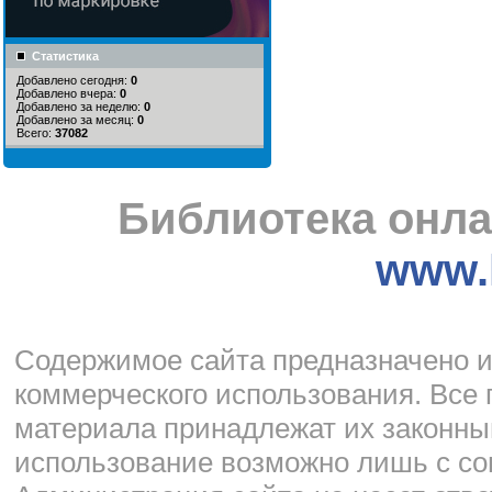
Статистика
Добавлено сегодня:
0
Добавлено вчера:
0
Добавлено за неделю:
0
Добавлено за месяц:
0
Всего:
37082
Библиотека онла
www.l
Cодержимое сайта предназначено и
коммерческого использования. Все 
материала принадлежат их законны
использование возможно лишь с со