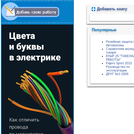
Добавить книгу
Пожалуйста, подождите...
Популярные
Релейная защита 
Автоматика
Справочник моло
токаря
ЕНиР 25 "ТАКЕЛ
РАБОТЫ"
Pajero Sport 2010
Руководство по
эксплуатации
ДРУГ №3 2009