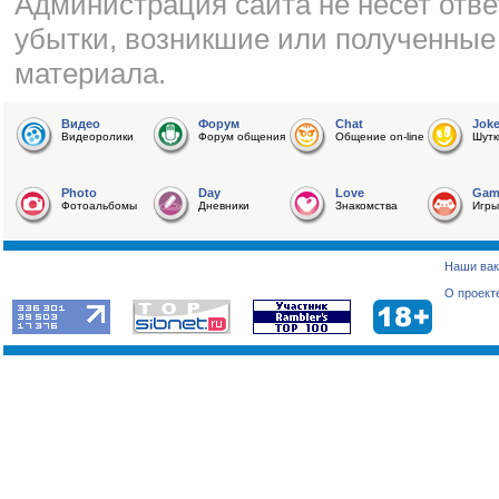
Администрация сайта не несет отве
убытки, возникшие или полученные
материала.
Видео
Форум
Chat
Jok
Видеоролики
Форум общения
Общение on-line
Шутк
Photo
Day
Love
Gam
Фотоальбомы
Дневники
Знакомства
Игры
Наши вак
О проект