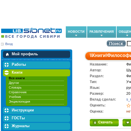
НОВОСТИ
РАЗВЛЕЧЕНИЯ
ОБЩЕН
Вход
Мои загрузки
Мои закладки
Мой профиль
\\
Книги
\
Философ
Работы
Название:
Фи
Автор:
Шу
Книги
Раздел:
Фи
Все книги
Тип:
Уч
Другое
Словарь
Язык:
ру
Справочник
Размер:
20
Учебник
Вклад сделал:
s_
Энциклопедия
Оценить:
Инструкции
Оценка:
не
ГОСТы
Скачать
Журналы