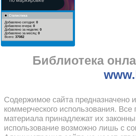
Статистика
Добавлено сегодня:
0
Добавлено вчера:
0
Добавлено за неделю:
0
Добавлено за месяц:
0
Всего:
37082
Библиотека онла
www.l
Cодержимое сайта предназначено и
коммерческого использования. Все 
материала принадлежат их законны
использование возможно лишь с со