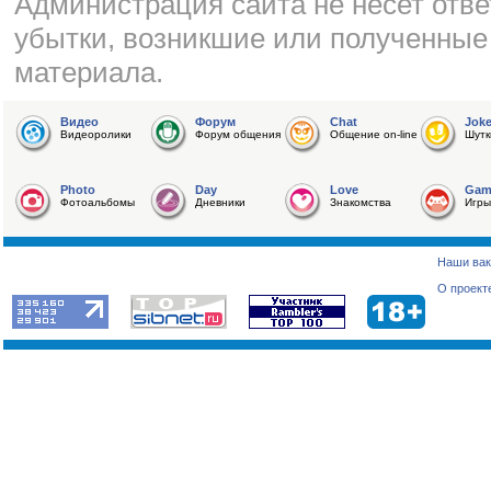
Администрация сайта не несет отве
убытки, возникшие или полученные
материала.
Видео
Форум
Chat
Jok
Видеоролики
Форум общения
Общение on-line
Шутк
Photo
Day
Love
Gam
Фотоальбомы
Дневники
Знакомства
Игры
Наши вак
О проект