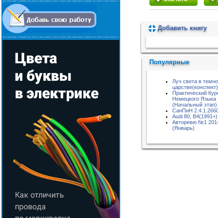
Добавить книгу
Пожалуйста, подождите...
Популярные
Луч света в темн
царстве(конспект)
Практический Кур
Немецкого Языка
(Начальный этап)
СанПиН 2.4.1.266
Audi 80, B4(1991+)
Авторевю №1 201
(Январь)