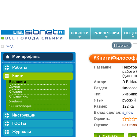
НОВОСТИ
РАЗВЛЕЧЕНИЯ
ОБЩЕН
Вход
Мои загрузки
Мои закладки
Мой профиль
\\
Книги
\
Философ
Работы
Название:
Некотор
работе 
Книги
(диссер
Все книги
Автор:
Э.В. Ил
Другое
Раздел:
Филосо
Словарь
Тип:
Учебник
Справочник
Язык:
русский
Учебник
Энциклопедия
Размер:
122 КБ
Вклад сделал:
s_now
Инструкции
Оценить:
ГОСТы
Оценка:
нет гол
Журналы
Скачать