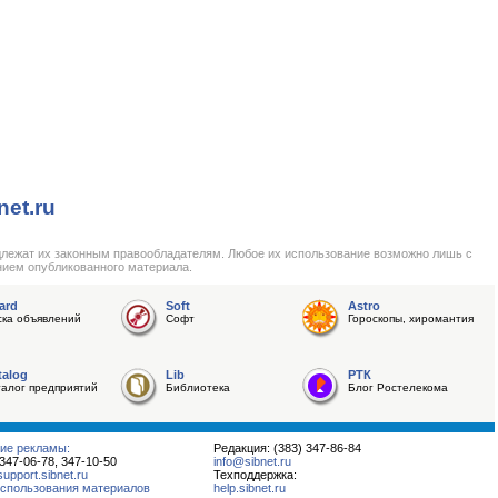
net.ru
длежат их законным правообладателям. Любое их использование возможно лишь с
нием опубликованного материала.
ard
Soft
Astro
ска объявлений
Софт
Гороскопы, хиромантия
talog
Lib
РТК
талог предприятий
Библиотека
Блог Ростелекома
ие рекламы:
Редакция: (383) 347-86-84
 347-06-78, 347-10-50
info@sibnet.ru
pport.sibnet.ru
Техподдержка:
спользования материалов
help.sibnet.ru