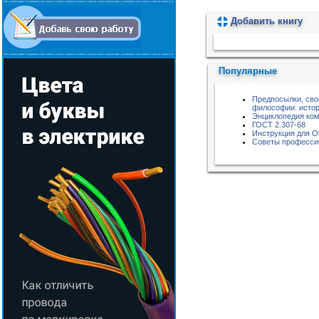
Добавить книгу
Пожалуйста, подождите...
Популярные
Предпосылки, сво
философии: истор
Энциклопедия ко
ГОСТ 2.307-68
Инструкция для O
Советы професси