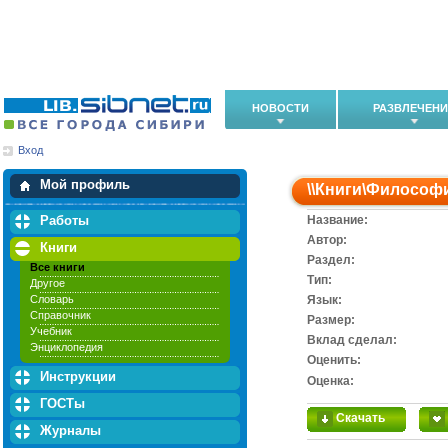
НОВОСТИ
РАЗВЛЕЧЕН
Вход
Мои загрузки
Мои закладки
Мой профиль
\\
Книги
\
Философ
Работы
Название:
Автор:
Книги
Раздел:
Все книги
Тип:
Другое
Словарь
Язык:
Справочник
Размер:
Учебник
Вклад сделал:
Энциклопедия
Оценить:
Инструкции
Оценка:
ГОСТы
Скачать
Журналы