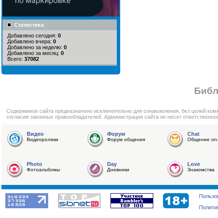
Статистика
Добавлено сегодня:
0
Добавлено вчера:
0
Добавлено за неделю:
0
Добавлено за месяц:
0
Всего:
37082
Библ
Cодержимое сайта предназначено исключительно для ознакомления, без целей ком
согласия законных правообладателей. Администрация сайта не несет ответственно
Видео
Форум
Chat
Видеоролики
Форум общения
Общение on-
Photo
Day
Love
Фотоальбомы
Дневники
Знакомства
Пользо
Полити