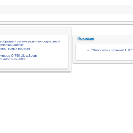
Похожие
еобразие и логика развития социальной
ический аспект
мпьютерных вирусов
"Философия техники" П.К.
lympus C-750 Ultra Zoom
оналов №6 2009