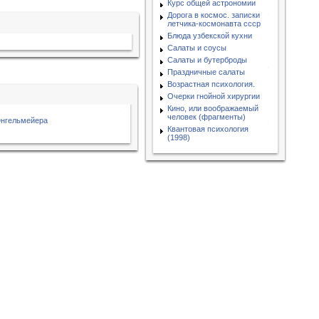
Курс общей астрономии
Дорога в космос. записки
летчика-космонавта ссср
Блюда узбекской кухни
Салаты и соусы
Салаты и бутерброды
Праздничные салаты
Возрастная психология.
Очерки гнойной хирургии
Кино, или воображаемый
человек (фрагменты)
Энгельмейера
Квантовая психология
(1998)