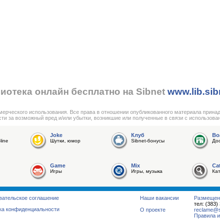
иотека онлайн бесплатно на Sibnet
www.lib.sib
мерческого использования. Все права в отношении опубликованного материала прина
сти за возможный вред и/или убытки, возникшие или полученные в связи с использова
Joke
Клуб
Bo
line
Шутки, юмор
Sibnet-бонусы
До
Game
Mix
Ca
Игры
Игры, музыка
Ка
вательское соглашение
Наши вакансии
Размещен
тел: (383)
ка конфиденциальности
О проекте
reclame@su
Правила и