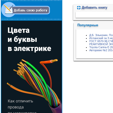
Добавить книгу
Пожалуйста, подождите...
Популярные
Д.Б. Эльконин. Пс
Испанский за 3 не
ГОСТ 6570-96 С
РЕАКТИВНОЙ Э
Toyota Carina-E (9
Авторевю №2 201