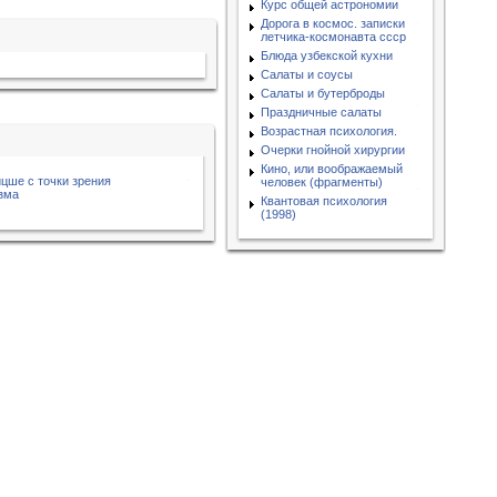
Курс общей астрономии
Дорога в космос. записки
летчика-космонавта ссср
Блюда узбекской кухни
Салаты и соусы
Салаты и бутерброды
Праздничные салаты
Возрастная психология.
Очерки гнойной хирургии
Кино, или воображаемый
цше с точки зрения
человек (фрагменты)
зма
Квантовая психология
(1998)