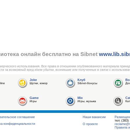
иотека онлайн бесплатно на Sibnet
www.lib.sib
мерческого использования. Все права в отношении опубликованного материала прина
сти за возможный вред и/или убытки, возникшие или полученные в связи с использова
Joke
Клуб
Bo
line
Шутки, юмор
Sibnet-бонусы
До
Game
Mix
Ca
Игры
Игры, музыка
Ка
вательское соглашение
Наши вакансии
Размещен
тел: (383)
ка конфиденциальности
О проекте
reclame@su
Правила и