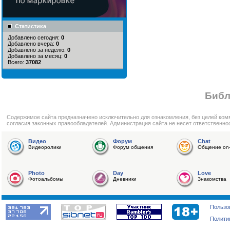
Статистика
Добавлено сегодня:
0
Добавлено вчера:
0
Добавлено за неделю:
0
Добавлено за месяц:
0
Всего:
37082
Библ
Cодержимое сайта предназначено исключительно для ознакомления, без целей ком
согласия законных правообладателей. Администрация сайта не несет ответственно
Видео
Форум
Chat
Видеоролики
Форум общения
Общение on-
Photo
Day
Love
Фотоальбомы
Дневники
Знакомства
Пользо
Полити