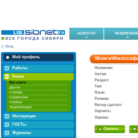
НОВОСТИ
РАЗВЛЕЧЕН
Вход
Мои загрузки
Мои закладки
Мой профиль
\\
Книги
\
Философ
Работы
Название:
Автор:
Книги
Раздел:
Все книги
Тип:
Другое
Словарь
Язык:
Справочник
Размер:
Учебник
Вклад сделал:
Энциклопедия
Оценить:
Инструкции
Оценка:
ГОСТы
Скачать
Журналы