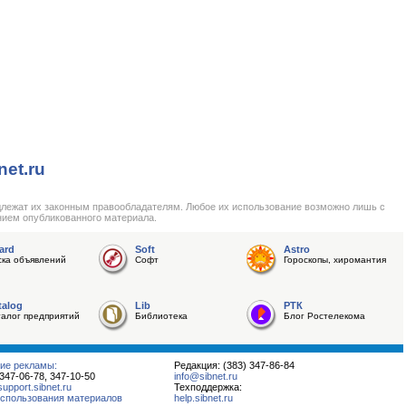
net.ru
длежат их законным правообладателям. Любое их использование возможно лишь с
нием опубликованного материала.
ard
Soft
Astro
ска объявлений
Софт
Гороскопы, хиромантия
talog
Lib
РТК
талог предприятий
Библиотека
Блог Ростелекома
ие рекламы:
Редакция: (383) 347-86-84
 347-06-78, 347-10-50
info@sibnet.ru
pport.sibnet.ru
Техподдержка:
спользования материалов
help.sibnet.ru