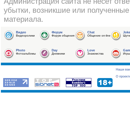
Администрация сайта не несет отве
убытки, возникшие или полученные
материала.
Видео
Форум
Chat
Jok
Видеоролики
Форум общения
Общение on-line
Шутк
Photo
Day
Love
Gam
Фотоальбомы
Дневники
Знакомства
Игры
Наши вак
О проект