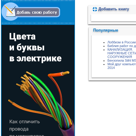
Добавить книгу
Пожалуйста, подождите...
Популярные
Лоббизм в России
Библия работ по 
КАНАЛИЗАЦИЯ.
НАРУЖНЫЕ СЕТИ
СООРУЖЕНИЯ
Бензопила Stihl M
Мой друг компью
2014