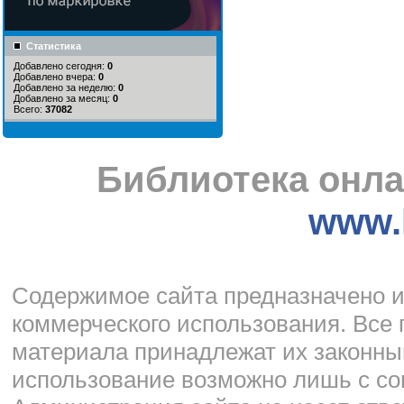
Статистика
Добавлено сегодня:
0
Добавлено вчера:
0
Добавлено за неделю:
0
Добавлено за месяц:
0
Всего:
37082
Библиотека онла
www.l
Cодержимое сайта предназначено и
коммерческого использования. Все 
материала принадлежат их законны
использование возможно лишь с со