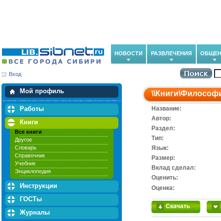
НОВОСТИ
РАЗВЛЕЧЕНИЯ
ОБЩЕН
Вход
Мои загрузки
Мои закладки
Мой профиль
\\
Книги
\
Философ
Работы
Название:
Автор:
Книги
Раздел:
Все книги
Тип:
Другое
Словарь
Язык:
Справочник
Размер:
Учебник
Вклад сделал:
Энциклопедия
Оценить:
Инструкции
Оценка:
ГОСТы
Скачать
Журналы