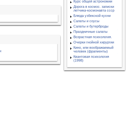
Курс общей астрономии
Дорога в космос. записки
летчика-космонавта ссср
Блюда узбекской кухни
Салаты и соусы
Салаты и бутерброды
Праздничные салаты
Возрастная психология.
Очерки гнойной хирургии
Кино, или воображаемый
и
человек (фрагменты)
Квантовая психология
(1998)