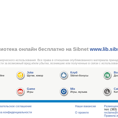
иотека онлайн бесплатно на Sibnet
www.lib.sib
мерческого использования. Все права в отношении опубликованного материала прина
сти за возможный вред и/или убытки, возникшие или полученные в связи с использова
Joke
Клуб
Bo
line
Шутки, юмор
Sibnet-бонусы
До
Game
Mix
Ca
Игры
Игры, музыка
Ка
вательское соглашение
Наши вакансии
Размещен
тел: (383)
ка конфиденциальности
О проекте
reclame@su
Правила и