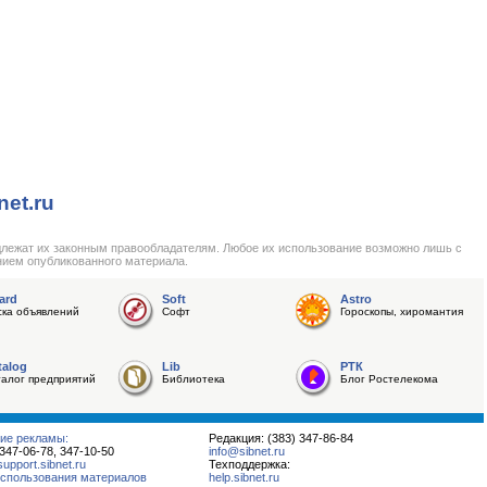
net.ru
длежат их законным правообладателям. Любое их использование возможно лишь с
нием опубликованного материала.
ard
Soft
Astro
ска объявлений
Софт
Гороскопы, хиромантия
talog
Lib
РТК
талог предприятий
Библиотека
Блог Ростелекома
ие рекламы:
Редакция: (383) 347-86-84
 347-06-78, 347-10-50
info@sibnet.ru
pport.sibnet.ru
Техподдержка:
спользования материалов
help.sibnet.ru