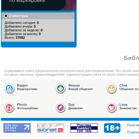
Статистика
Добавлено сегодня:
0
Добавлено вчера:
0
Добавлено за неделю:
0
Добавлено за месяц:
0
Всего:
37082
Библ
Cодержимое сайта предназначено исключительно для ознакомления, без целей ком
согласия законных правообладателей. Администрация сайта не несет ответственно
Видео
Форум
Chat
Видеоролики
Форум общения
Общение on-
Photo
Day
Love
Фотоальбомы
Дневники
Знакомства
Пользо
Полити