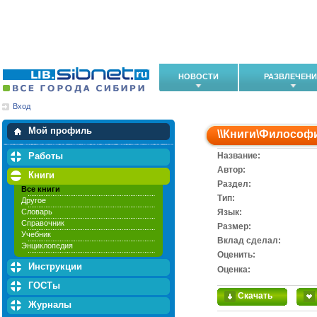
НОВОСТИ
РАЗВЛЕЧЕН
Вход
Мои загрузки
Мои закладки
Мой профиль
\\
Книги
\
Философ
Работы
Название:
Автор:
Книги
Раздел:
Все книги
Тип:
Другое
Словарь
Язык:
Справочник
Размер:
Учебник
Вклад сделал:
Энциклопедия
Оценить:
Инструкции
Оценка:
ГОСТы
Скачать
Журналы