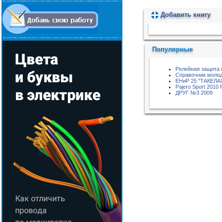
Добавить книгу
Пожалуйста, подождите...
Популярные
Релейная защита 
Справочник молод
ЕНиР 25 "ТАКЕЛ
Pajero Sport 2010
ДРУГ №3 2009