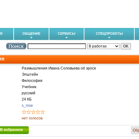
ИЯ
ОБЩЕНИЕ
СЕРВИСЫ
СПЕЦПРОЕКТЫ
ия
Размышления Ивана Соловьева об эросе
Эпштейн
Философия
Учебник
русский
24 КБ
s_now
нет голосов
В избранное
Об