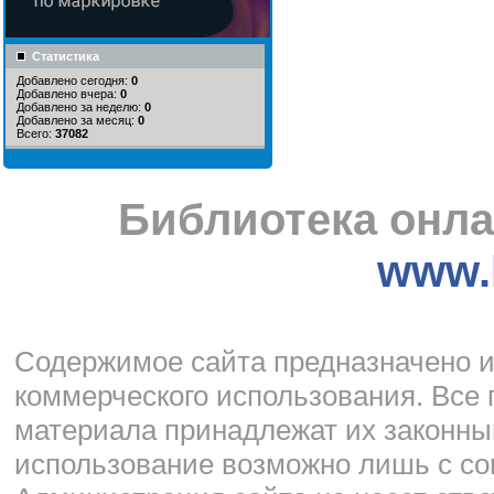
Статистика
Добавлено сегодня:
0
Добавлено вчера:
0
Добавлено за неделю:
0
Добавлено за месяц:
0
Всего:
37082
Библиотека онла
www.l
Cодержимое сайта предназначено и
коммерческого использования. Все 
материала принадлежат их законны
использование возможно лишь с со