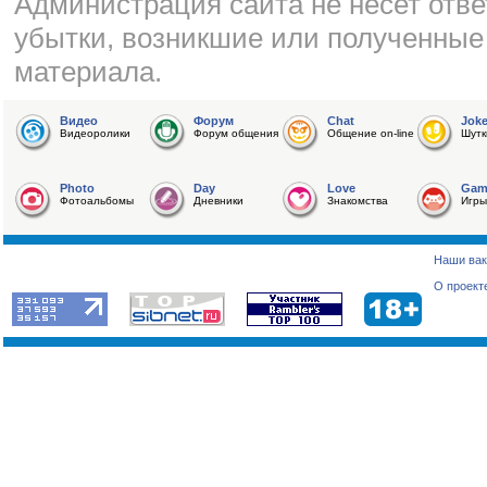
Администрация сайта не несет отве
убытки, возникшие или полученные
материала.
Видео
Форум
Chat
Jok
Видеоролики
Форум общения
Общение on-line
Шутк
Photo
Day
Love
Gam
Фотоальбомы
Дневники
Знакомства
Игры
Наши вак
О проект