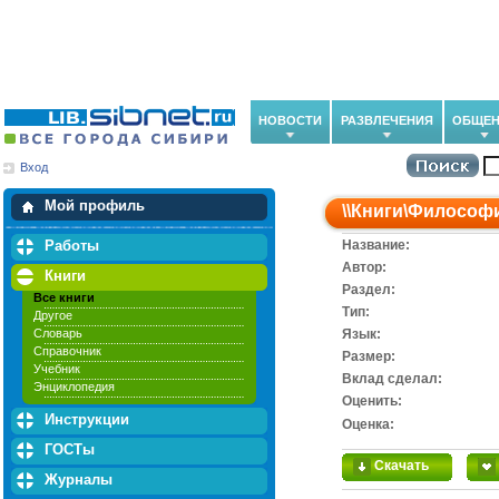
НОВОСТИ
РАЗВЛЕЧЕНИЯ
ОБЩЕН
Вход
Мои загрузки
Мои закладки
Мой профиль
\\
Книги
\
Философ
Работы
Название:
Автор:
Книги
Раздел:
Все книги
Тип:
Другое
Словарь
Язык:
Справочник
Размер:
Учебник
Вклад сделал:
Энциклопедия
Оценить:
Инструкции
Оценка:
ГОСТы
Скачать
Журналы