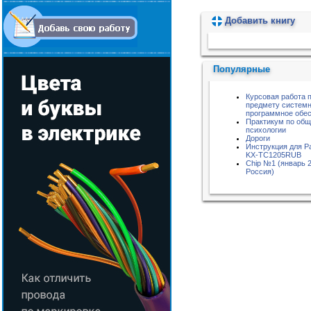
Добавить книгу
Пожалуйста, подождите...
Популярные
Курсовая работа 
предмету систем
программное обе
Практикум по об
психологии
Дороги
Инструкция для P
KX-TC1205RUB
Chip №1 (январь 2
Россия)