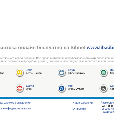
иотека онлайн бесплатно на Sibnet
www.lib.sib
мерческого использования. Все права в отношении опубликованного материала прина
сти за возможный вред и/или убытки, возникшие или полученные в связи с использова
Joke
Клуб
Bo
line
Шутки, юмор
Sibnet-бонусы
До
Game
Mix
Ca
Игры
Игры, музыка
Ка
вательское соглашение
Наши вакансии
Размещен
тел: (383)
ка конфиденциальности
О проекте
reclame@su
Правила и