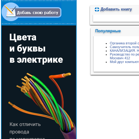
Добавить книгу
Пожалуйста, подождите...
Популярные
Органика второй 
Самоучитель поль
КАНАЛИЗАЦИЯ. 
Руководство по р
Москвич 412
Мой друг компью