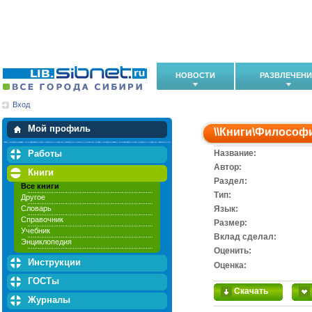
НОВОСТИ
РАЗВЛЕЧЕН
Вход
Мои загрузки
Мои закладки
Мой профиль
\\
Книги
\
Философ
Работы
Название:
Автор:
Книги
Раздел:
Все книги
Тип:
Другое
Словарь
Язык:
Справочник
Размер:
Учебник
Вклад сделал:
Энциклопедия
Оценить:
Инструкции
Оценка:
ГОСТы
Скачать
Журналы