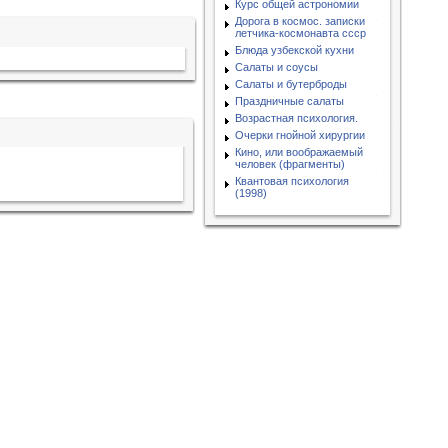
Курс общей астрономии
Дорога в космос. записки
летчика-космонавта ссср
Блюда узбекской кухни
Салаты и соусы
Салаты и бутерброды
Праздничные салаты
Возрастная психология.
Очерки гнойной хирургии
Кино, или воображаемый
человек (фрагменты)
Квантовая психология
(1998)