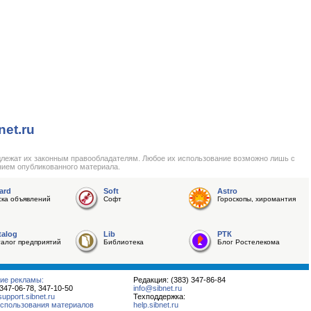
net.ru
длежат их законным правообладателям. Любое их использование возможно лишь с
нием опубликованного материала.
ard
Soft
Astro
ска объявлений
Софт
Гороскопы, хиромантия
talog
Lib
РТК
талог предприятий
Библиотека
Блог Ростелекома
ие рекламы:
Редакция: (383) 347-86-84
 347-06-78, 347-10-50
info@sibnet.ru
pport.sibnet.ru
Техподдержка:
спользования материалов
help.sibnet.ru