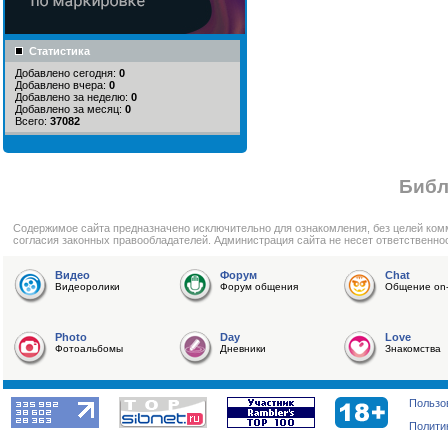
Статистика
Добавлено сегодня:
0
Добавлено вчера:
0
Добавлено за неделю:
0
Добавлено за месяц:
0
Всего:
37082
Библ
Cодержимое сайта предназначено исключительно для ознакомления, без целей ком
согласия законных правообладателей. Администрация сайта не несет ответственно
Видео
Форум
Chat
Видеоролики
Форум общения
Общение on-
Photo
Day
Love
Фотоальбомы
Дневники
Знакомства
Пользо
Полити