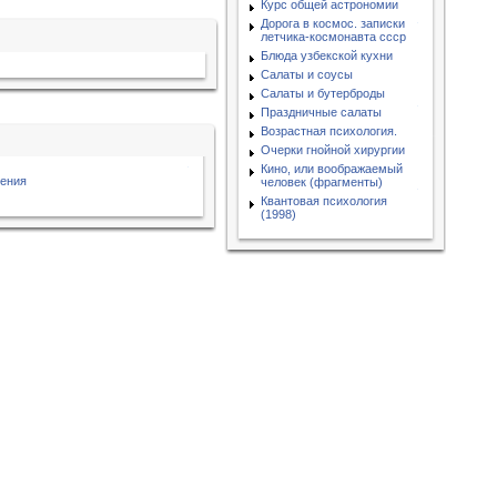
Курс общей астрономии
Дорога в космос. записки
летчика-космонавта ссср
Блюда узбекской кухни
Салаты и соусы
Салаты и бутерброды
Праздничные салаты
Возрастная психология.
Очерки гнойной хирургии
Кино, или воображаемый
ения
человек (фрагменты)
Квантовая психология
(1998)