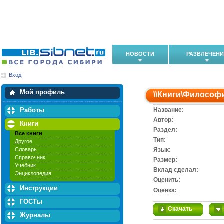
НОВОСТИ
РАЗВЛЕЧЕН
Вход
Мои загрузки
Мои закладки
Мой профиль
\\
Книги
\
Философ
Работы
Название:
Автор:
Книги
Раздел:
Все книги
Тип:
Другое
Словарь
Язык:
Справочник
Размер:
Учебник
Вклад сделал:
Энциклопедия
Оценить:
Инструкции
Оценка:
ГОСТы
Скачать
Журналы