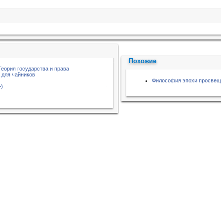
Похожие
Теория государства и права
 для чайников
Философия эпохи просвещ
+)