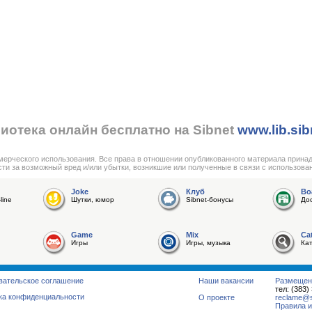
иотека онлайн бесплатно на Sibnet
www.lib.sib
мерческого использования. Все права в отношении опубликованного материала прина
сти за возможный вред и/или убытки, возникшие или полученные в связи с использова
Joke
Клуб
Bo
line
Шутки, юмор
Sibnet-бонусы
До
Game
Mix
Ca
Игры
Игры, музыка
Ка
вательское соглашение
Наши вакансии
Размещен
тел: (383)
ка конфиденциальности
О проекте
reclame@su
Правила и