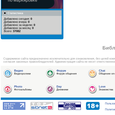
Статистика
Добавлено сегодня:
0
Добавлено вчера:
0
Добавлено за неделю:
0
Добавлено за месяц:
0
Всего:
37082
Библ
Cодержимое сайта предназначено исключительно для ознакомления, без целей ком
согласия законных правообладателей. Администрация сайта не несет ответственно
Видео
Форум
Chat
Видеоролики
Форум общения
Общение on-
Photo
Day
Love
Фотоальбомы
Дневники
Знакомства
Пользо
Полити