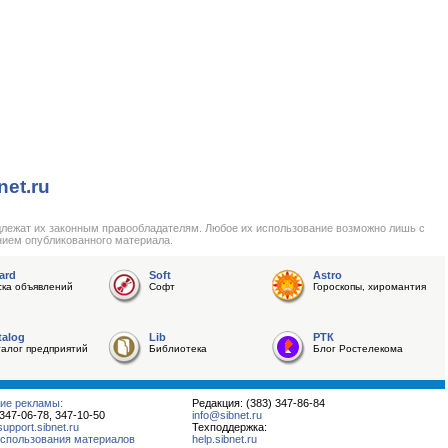
net.ru
длежат их законным правообладателям. Любое их использование возможно лишь с
нием опубликованного материала.
ard
Soft
Astro
ска объявлений
Софт
Гороскопы, хиромантия
talog
Lib
РТК
талог предприятий
Библиотека
Блог Ростелекома
ие рекламы:
Редакция: (383) 347-86-84
 347-06-78, 347-10-50
info@sibnet.ru
pport.sibnet.ru
Техподдержка:
спользования материалов
help.sibnet.ru