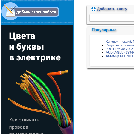
Добавить книгу
Пожалуйста, подождите...
Популярные
Конспект лекций. 
Радиоэлектроника
ГОСТ Р 6.30-2003
AUDI A4(B5)(1994
Автомир №1 2014