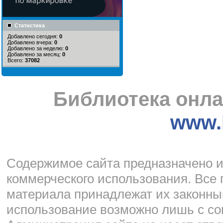
Статистика
Добавлено сегодня:
0
Добавлено вчера:
0
Добавлено за неделю:
0
Добавлено за месяц:
0
Всего:
37082
Библиотека онла
www.l
Cодержимое сайта предназначено и
коммерческого использования. Все 
материала принадлежат их законны
использование возможно лишь с со