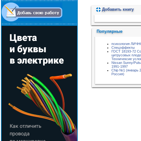
Добавить книгу
Пожалуйста, подождите...
Популярные
психология ЛИЧ
Спецэффекты
ГОСТ 18193-72 Со
цитрусовых плодо
Техничексие усло
Nissan Sunny/Puls
1991-1997
Chip №1 (январь 2
Россия)