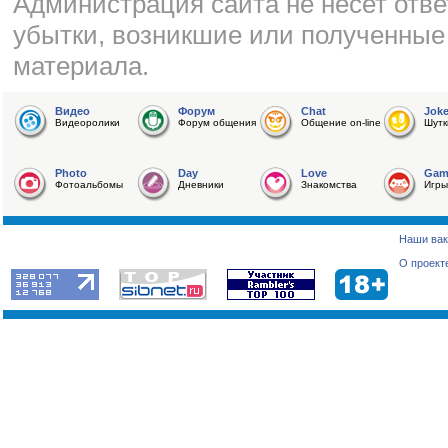
Администрация сайта не несет отве
убытки, возникшие или полученные
материала.
Видео
Форум
Chat
Jok
Видеоролики
Форум общения
Общение on-line
Шутк
Photo
Day
Love
Gam
Фотоальбомы
Дневники
Знакомства
Игры
Наши вак
О проект