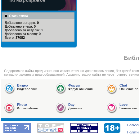
Статистика
Добавлено сегодня:
0
Добавлено вчера:
0
Добавлено за неделю:
0
Добавлено за месяц:
0
Всего:
37082
Библ
Cодержимое сайта предназначено исключительно для ознакомления, без целей ком
согласия законных правообладателей. Администрация сайта не несет ответственно
Видео
Форум
Chat
Видеоролики
Форум общения
Общение on-
Photo
Day
Love
Фотоальбомы
Дневники
Знакомства
Пользо
Полити