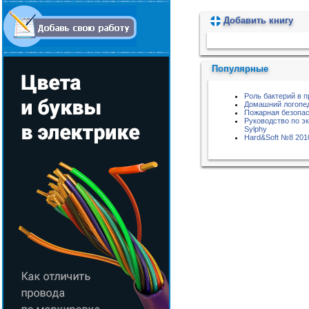
Добавить книгу
Пожалуйста, подождите...
Популярные
Роль бактерий в 
Домашний логопе
Пожарная безопас
Руководство по эк
Sylphy
Hard&Soft №8 201