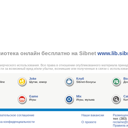
иотека онлайн бесплатно на Sibnet
www.lib.sib
мерческого использования. Все права в отношении опубликованного материала прина
сти за возможный вред и/или убытки, возникшие или полученные в связи с использова
Joke
Клуб
Bo
line
Шутки, юмор
Sibnet-бонусы
До
Game
Mix
Ca
Игры
Игры, музыка
Ка
вательское соглашение
Наши вакансии
Размещен
тел: (383)
ка конфиденциальности
О проекте
reclame@su
Правила и