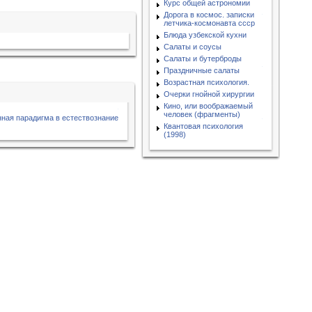
Курс общей астрономии
Дорога в космос. записки
летчика-космонавта ссср
Блюда узбекской кухни
Салаты и соусы
Салаты и бутерброды
Праздничные салаты
Возрастная психология.
Очерки гнойной хирургии
Кино, или воображаемый
человек (фрагменты)
ная парадигма в естествознание
Квантовая психология
(1998)