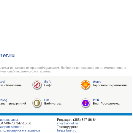
net.ru
длежат их законным правообладателям. Любое их использование возможно лишь с
нием опубликованного материала.
ard
Soft
Astro
ска объявлений
Софт
Гороскопы, хиромантия
talog
Lib
РТК
талог предприятий
Библиотека
Блог Ростелекома
ие рекламы:
Редакция: (383) 347-86-84
 347-06-78, 347-10-50
info@sibnet.ru
pport.sibnet.ru
Техподдержка:
спользования материалов
help.sibnet.ru