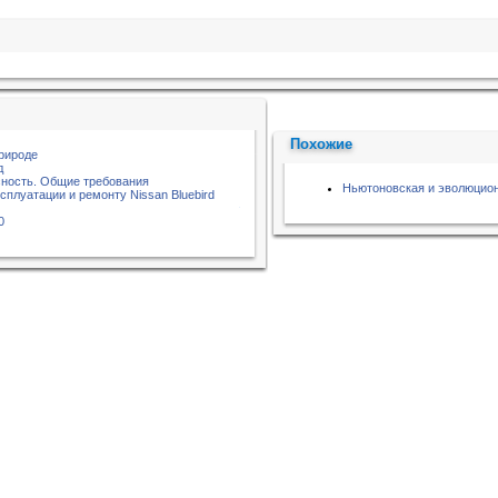
Похожие
природе
д
ность. Общие требования
Ньютоновская и эволюцион
сплуатации и ремонту Nissan Bluebird
0