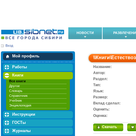
НОВОСТИ
РАЗВЛЕЧЕН
Вход
Мои загрузки
Мои закладки
Мой профиль
\\
Книги
\
Естество
Работы
Название:
Автор:
Книги
Раздел:
Все книги
Тип:
Другое
Словарь
Язык:
Справочник
Размер:
Учебник
Вклад сделал:
Энциклопедия
Оценить:
Инструкции
Оценка:
ГОСТы
Скачать
Журналы