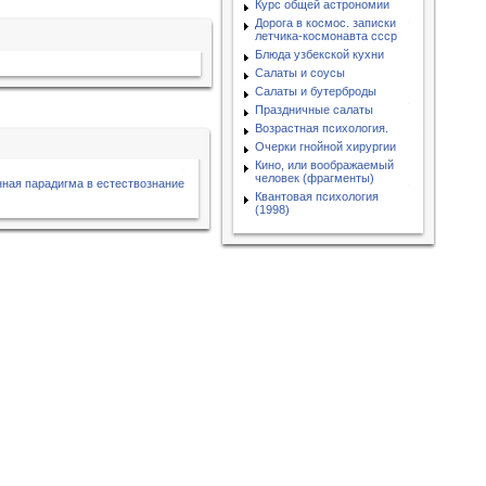
Курс общей астрономии
Дорога в космос. записки
летчика-космонавта ссср
Блюда узбекской кухни
Салаты и соусы
Салаты и бутерброды
Праздничные салаты
Возрастная психология.
Очерки гнойной хирургии
Кино, или воображаемый
человек (фрагменты)
ная парадигма в естествознание
Квантовая психология
(1998)