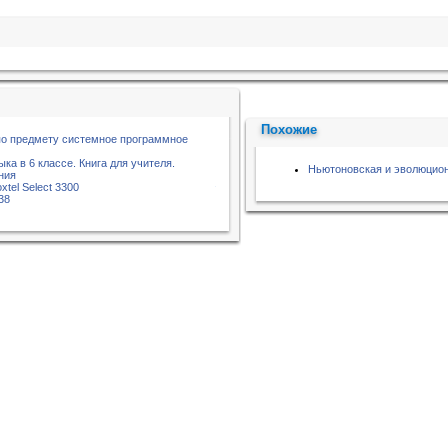
Похожие
по предмету системное программное
ыка в 6 классе. Книга для учителя.
Ньютоновская и эволюцион
ния
xtel Select 3300
38