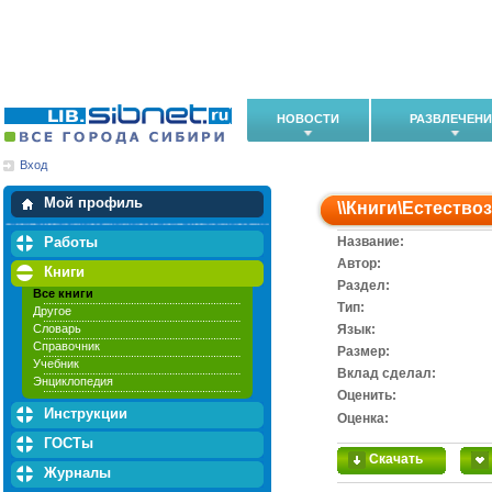
НОВОСТИ
РАЗВЛЕЧЕН
Вход
Мои загрузки
Мои закладки
Мой профиль
\\
Книги
\
Естество
Работы
Название:
Автор:
Книги
Раздел:
Все книги
Тип:
Другое
Словарь
Язык:
Справочник
Размер:
Учебник
Вклад сделал:
Энциклопедия
Оценить:
Инструкции
Оценка:
ГОСТы
Скачать
Журналы