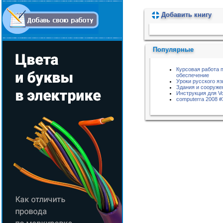
Добавить книгу
Пожалуйста, подождите...
Популярные
Курсовая работа 
обеспечение
Уроки русского яз
Здания и сооруже
Инструкция для Vo
computerra 2008 #