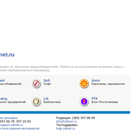
net.ru
длежат их законным правообладателям. Любое их использование возможно лишь с
нием опубликованного материала.
ard
Soft
Astro
ска объявлений
Софт
Гороскопы, хиромантия
talog
Lib
РТК
талог предприятий
Библиотека
Блог Ростелекома
ие рекламы:
Редакция: (383) 347-86-84
 347-06-78, 347-10-50
info@sibnet.ru
pport.sibnet.ru
Техподдержка:
спользования материалов
help.sibnet.ru