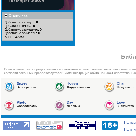
Статистика
Добавлено сегодня:
0
Добавлено вчера:
0
Добавлено за неделю:
0
Добавлено за месяц:
0
Всего:
37082
Библ
Cодержимое сайта предназначено исключительно для ознакомления, без целей ком
согласия законных правообладателей. Администрация сайта не несет ответственно
Видео
Форум
Chat
Видеоролики
Форум общения
Общение on-
Photo
Day
Love
Фотоальбомы
Дневники
Знакомства
Пользо
Полити