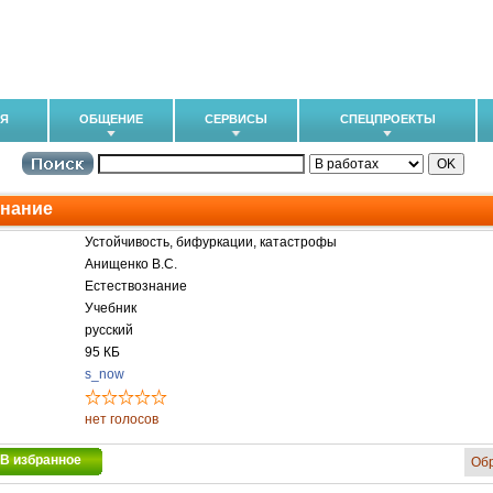
ИЯ
ОБЩЕНИЕ
СЕРВИСЫ
СПЕЦПРОЕКТЫ
знание
Устойчивость, бифуркации, катастрофы
Анищенко В.С.
Естествознание
Учебник
русский
95 КБ
s_now
нет голосов
В избранное
Об