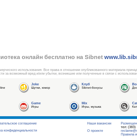
иотека онлайн бесплатно на Sibnet
www.lib.sib
мерческого использования. Все права в отношении опубликованного материала прина
сти за возможный вред и/или убытки, возникшие или полученные в связи с использова
Joke
Клуб
Bo
line
Шутки, юмор
Sibnet-бонусы
До
Game
Mix
Ca
Игры
Игры, музыка
Ка
вательское соглашение
Наши вакансии
Размещен
тел: (383)
ка конфиденциальности
О проекте
reclame@su
Правила и