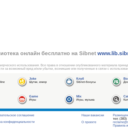
иотека онлайн бесплатно на Sibnet
www.lib.sib
мерческого использования. Все права в отношении опубликованного материала прина
сти за возможный вред и/или убытки, возникшие или полученные в связи с использова
Joke
Клуб
Bo
line
Шутки, юмор
Sibnet-бонусы
До
Game
Mix
Ca
Игры
Игры, музыка
Ка
вательское соглашение
Наши вакансии
Размещен
тел: (383)
ка конфиденциальности
О проекте
reclame@su
Правила и