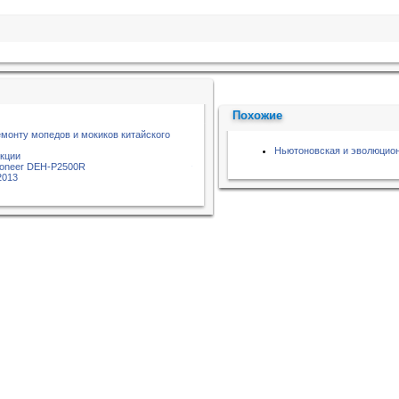
Похожие
емонту мопедов и мокиков китайского
Ньютоновская и эволюцион
кции
ioneer DEH-P2500R
2013