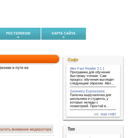
РОСТЕЛЕКОМ
КАРТА САЙТА
Софт
изики и пути ее
Alex Fast Reader 2.1.1
Программа для обучения
быстрому чтению. Сам
процесс обучения выглядит
следующим образом: Alex...
Geometry Expressions
Палочка выручалочка для
школьника и студента, у
которых нелады с
геометрией. Простой в...
еще софт
Топ
ратить внимание модератора