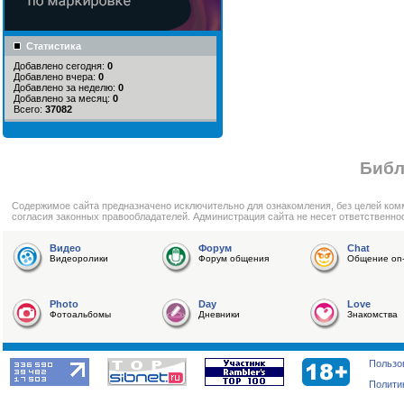
Статистика
Добавлено сегодня:
0
Добавлено вчера:
0
Добавлено за неделю:
0
Добавлено за месяц:
0
Всего:
37082
Библ
Cодержимое сайта предназначено исключительно для ознакомления, без целей ком
согласия законных правообладателей. Администрация сайта не несет ответственно
Видео
Форум
Chat
Видеоролики
Форум общения
Общение on-
Photo
Day
Love
Фотоальбомы
Дневники
Знакомства
Пользо
Полити