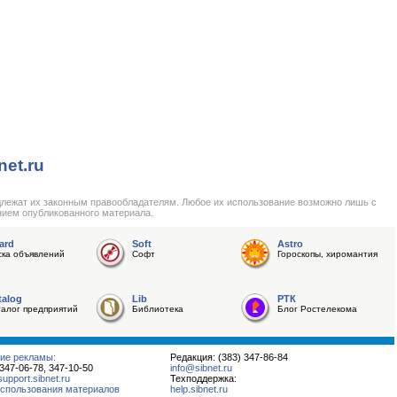
net.ru
длежат их законным правообладателям. Любое их использование возможно лишь с
нием опубликованного материала.
ard
Soft
Astro
ска объявлений
Софт
Гороскопы, хиромантия
talog
Lib
РТК
талог предприятий
Библиотека
Блог Ростелекома
ие рекламы:
Редакция: (383) 347-86-84
 347-06-78, 347-10-50
info@sibnet.ru
pport.sibnet.ru
Техподдержка:
спользования материалов
help.sibnet.ru