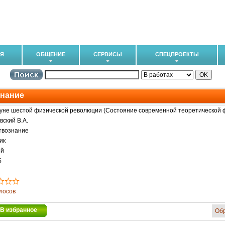
ИЯ
ОБЩЕНИЕ
СЕРВИСЫ
СПЕЦПРОЕКТЫ
знание
уне шестой физической революции (Состояние современной теоретической ф
вский В.А.
твознание
ик
ий
Б
олосов
В избранное
Об