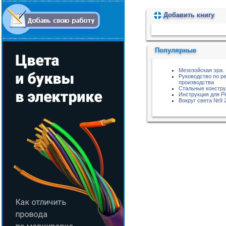
Добавить книгу
Пожалуйста, подождите...
Популярные
Мезозойская эра.
Руководство по р
производства
Стальные констру
Инструкция для P
Вокруг света №9 