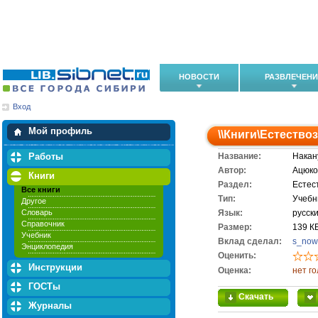
НОВОСТИ
РАЗВЛЕЧЕН
Вход
Мои загрузки
Мои закладки
Мой профиль
\\
Книги
\
Естество
Работы
Название:
Накан
Автор:
Ацюко
Книги
Раздел:
Естес
Все книги
Тип:
Учебн
Другое
Словарь
Язык:
русск
Справочник
Размер:
139 К
Учебник
Вклад сделал:
s_now
Энциклопедия
Оценить:
Инструкции
Оценка:
нет г
ГОСТы
Скачать
Журналы