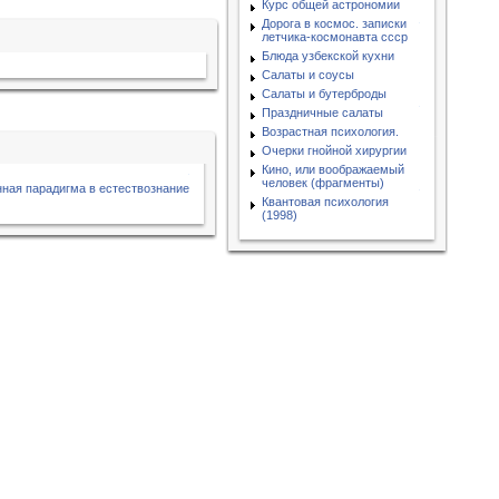
Курс общей астрономии
Дорога в космос. записки
летчика-космонавта ссср
Блюда узбекской кухни
Салаты и соусы
Салаты и бутерброды
Праздничные салаты
Возрастная психология.
Очерки гнойной хирургии
Кино, или воображаемый
человек (фрагменты)
ная парадигма в естествознание
Квантовая психология
(1998)