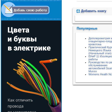
Добавить книгу
Пожалуйста, подождите...
Популярные
Допплерометрия 
плацентарно-плод
кровотока
Практический Кур
Немецкого Языка
(Начальный этап)
ЕНиР 11 Изоляци
работы
Руководство по р
обслуживанию
автомобилей Ssa
Musso
Womens Health №