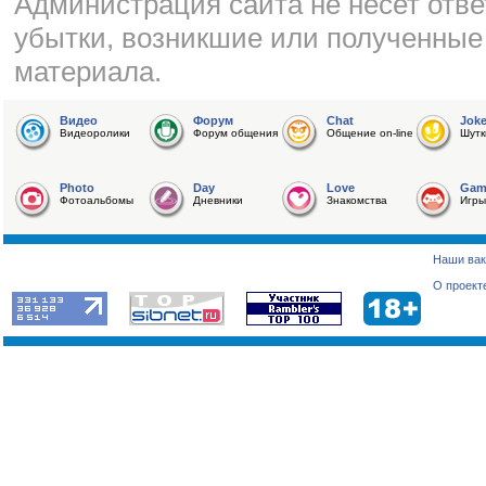
Администрация сайта не несет отве
убытки, возникшие или полученные
материала.
Видео
Форум
Chat
Jok
Видеоролики
Форум общения
Общение on-line
Шутк
Photo
Day
Love
Gam
Фотоальбомы
Дневники
Знакомства
Игры
Наши вак
О проект