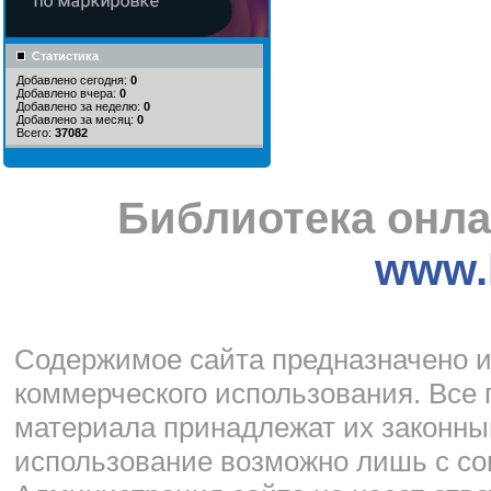
Статистика
Добавлено сегодня:
0
Добавлено вчера:
0
Добавлено за неделю:
0
Добавлено за месяц:
0
Всего:
37082
Библиотека онла
www.l
Cодержимое сайта предназначено и
коммерческого использования. Все 
материала принадлежат их законны
использование возможно лишь с со