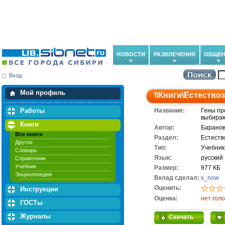
НОВОСТИ
РАЗВЛЕЧЕНИЯ
ОБЩЕН
Вход
Мои загрузки
Мои закладки
Мой профиль
\\
Книги
\
Естество
Работы
Название:
Гены пр
выбирают
Книги
Автор:
Баранов
Все книги
Раздел:
Естеств
Другое
Тип:
Учебник
Словарь
Язык:
русский
Справочник
Учебник
Размер:
977 КБ
Энциклопедия
Вклад сделал:
s_now
Оценить:
Инструкции
Оценка:
нет гол
ГОСТы
Журналы
Скачать