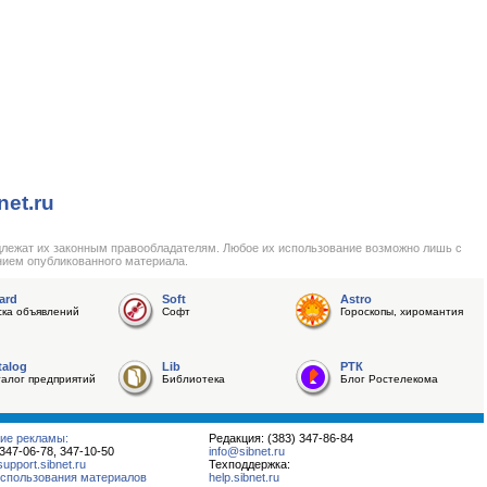
net.ru
длежат их законным правообладателям. Любое их использование возможно лишь с
нием опубликованного материала.
ard
Soft
Astro
ска объявлений
Софт
Гороскопы, хиромантия
talog
Lib
РТК
талог предприятий
Библиотека
Блог Ростелекома
ие рекламы:
Редакция: (383) 347-86-84
 347-06-78, 347-10-50
info@sibnet.ru
pport.sibnet.ru
Техподдержка:
спользования материалов
help.sibnet.ru