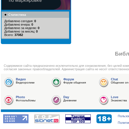
Статистика
Добавлено сегодня:
0
Добавлено вчера:
0
Добавлено за неделю:
0
Добавлено за месяц:
0
Всего:
37082
Библ
Cодержимое сайта предназначено исключительно для ознакомления, без целей ком
согласия законных правообладателей. Администрация сайта не несет ответственно
Видео
Форум
Chat
Видеоролики
Форум общения
Общение on-
Photo
Day
Love
Фотоальбомы
Дневники
Знакомства
Пользо
Полити