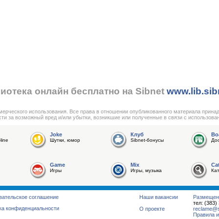
иотека онлайн бесплатно на Sibnet
www.lib.sib
мерческого использования. Все права в отношении опубликованного материала прина
сти за возможный вред и/или убытки, возникшие или полученные в связи с использова
Joke
Клуб
Bo
line
Шутки, юмор
Sibnet-бонусы
До
Game
Mix
Ca
Игры
Игры, музыка
Ка
вательское соглашение
Наши вакансии
Размещен
тел: (383)
ка конфиденциальности
О проекте
reclame@su
Правила и