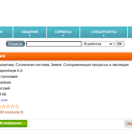
ИЯ
ОБЩЕНИЕ
СЕРВИСЫ
СПЕЦПРОЕКТЫ
ия
алактика, Солнечная система, Земля. Соподчиненные процессы и эволюция
аренбаум А.А.
строномия
чебник
усский
9 КБ
_now
.00 (голосов 3)
В избранное
Об