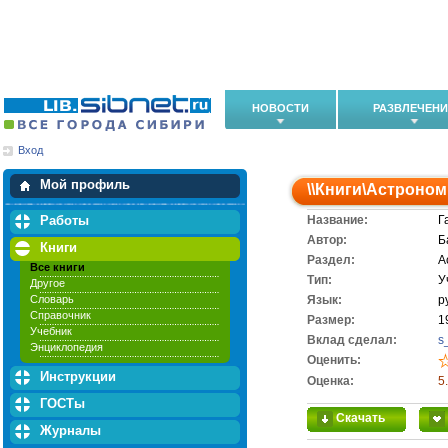
НОВОСТИ
РАЗВЛЕЧЕН
Вход
Мои загрузки
Мои закладки
Мой профиль
\\
Книги
\
Астроном
Работы
Название:
Г
Автор:
Б
Книги
Раздел:
А
Все книги
Тип:
У
Другое
Словарь
Язык:
р
Справочник
Размер:
1
Учебник
Вклад сделал:
s
Энциклопедия
Оценить:
Инструкции
Оценка:
5
ГОСТы
Скачать
Журналы