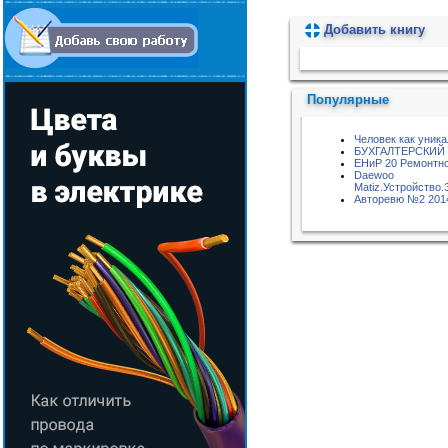
Добавить книгу
Пожалуйста, подождите...
Популярные
Человек как уник
БУХГАЛТЕРСКИЙ
ЕНиР 20 Ремонтн
Daewoo
Matiz.Устройство
Авторевю №2 201