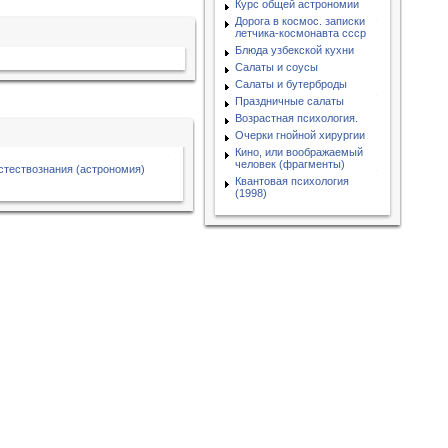
Курс общей астрономии
Дорога в космос. записки
летчика-космонавта ссср
Блюда узбекской кухни
Салаты и соусы
Салаты и бутерброды
Праздничные салаты
Возрастная психология.
Очерки гнойной хирургии
Кино, или воображаемый
человек (фрагменты)
стествознания (астрономия)
Квантовая психология
(1998)