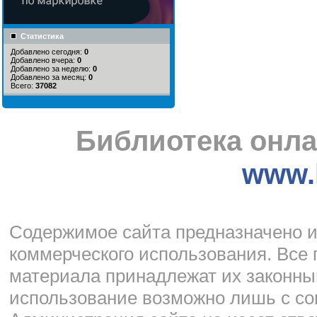
Статистика
Добавлено сегодня:
0
Добавлено вчера:
0
Добавлено за неделю:
0
Добавлено за месяц:
0
Всего:
37082
Библиотека онла
www.l
Cодержимое сайта предназначено и
коммерческого использования. Все 
материала принадлежат их законны
использование возможно лишь с со