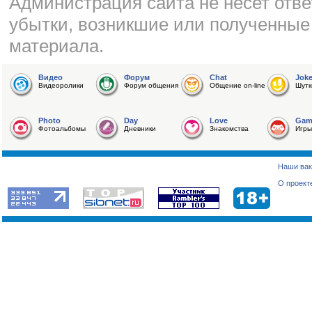
Администрация сайта не несет отве
убытки, возникшие или полученные
материала.
Видео
Форум
Chat
Jok
Видеоролики
Форум общения
Общение on-line
Шутк
Photo
Day
Love
Gam
Фотоальбомы
Дневники
Знакомства
Игры
Наши вак
О проект