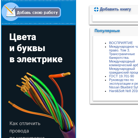
Добавить книгу
Пожалуйста, подождите...
Популярные
ВОСПРИЯТИЕ
Международное ч
право. Том 3.
Трансграничные
банкротства.
Международный
коммерческий арб
Международный
гражданский проц
ГОСТ 19.701-90
Руководство по
эксплуатации и р
Nissan Bluebird Sy
Hard&Soft №8 201