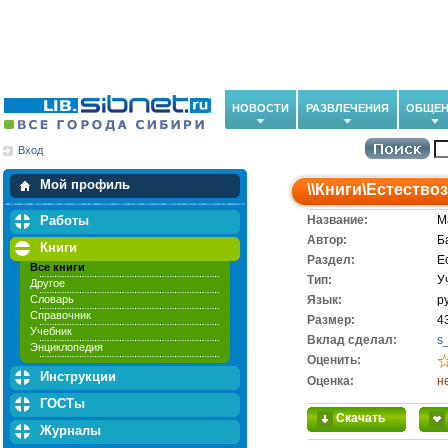
НОВОСТИ
РАЗВЛЕЧЕНИЯ
ОБЩЕН
Вход
Мои загрузки
Мои закладки
Мой профиль
\\
Книги
\
Естество
Работы
Название:
М
Автор:
Б
Книги
Раздел:
Е
Все книги
Тип:
У
Другое
Словарь
Язык:
р
Справочник
Размер:
4
Учебник
Вклад сделал:
s
Энциклопедия
Оценить:
Инструкции
Оценка:
н
ГОСТы
Скачать
Журналы