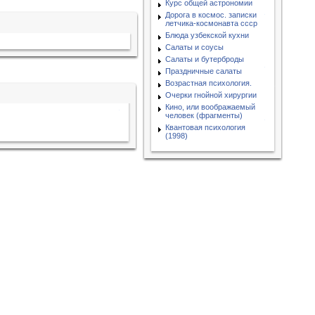
Курс общей астрономии
Дорога в космос. записки
летчика-космонавта ссср
Блюда узбекской кухни
Салаты и соусы
Салаты и бутерброды
Праздничные салаты
Возрастная психология.
Очерки гнойной хирургии
Кино, или воображаемый
человек (фрагменты)
Квантовая психология
(1998)