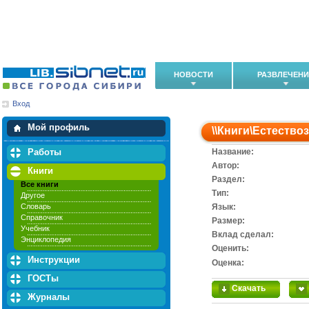
НОВОСТИ
РАЗВЛЕЧЕН
Вход
Мои загрузки
Мои закладки
Мой профиль
\\
Книги
\
Естество
Работы
Название:
Автор:
Книги
Раздел:
Все книги
Тип:
Другое
Словарь
Язык:
Справочник
Размер:
Учебник
Вклад сделал:
Энциклопедия
Оценить:
Инструкции
Оценка:
ГОСТы
Скачать
Журналы