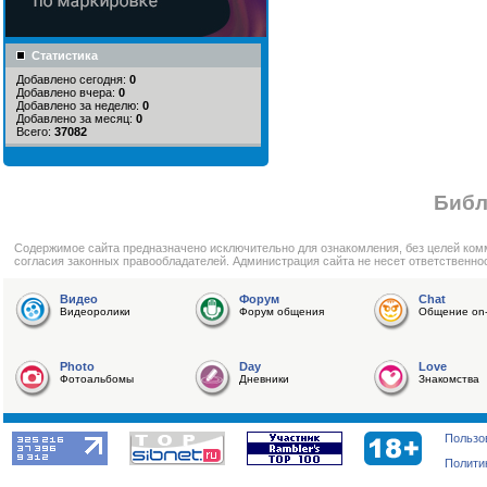
Статистика
Добавлено сегодня:
0
Добавлено вчера:
0
Добавлено за неделю:
0
Добавлено за месяц:
0
Всего:
37082
Библ
Cодержимое сайта предназначено исключительно для ознакомления, без целей ком
согласия законных правообладателей. Администрация сайта не несет ответственно
Видео
Форум
Chat
Видеоролики
Форум общения
Общение on-
Photo
Day
Love
Фотоальбомы
Дневники
Знакомства
Пользо
Полити