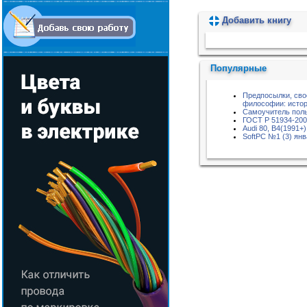
Добавить книгу
Пожалуйста, подождите...
Популярные
Предпосылки, сво
философии: истор
Самоучитель поль
ГОСТ Р 51934-200
Audi 80, B4(1991+)
SoftPC №1 (3) янв