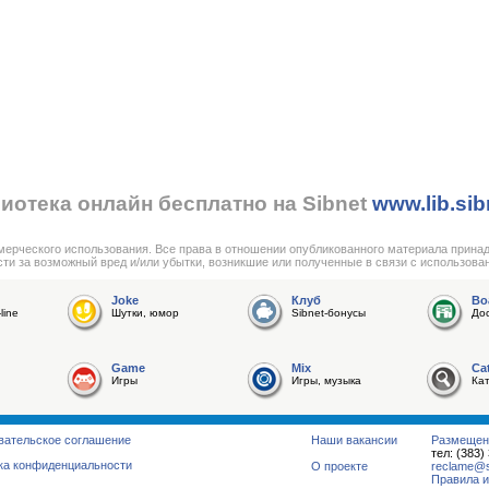
иотека онлайн бесплатно на Sibnet
www.lib.sib
мерческого использования. Все права в отношении опубликованного материала прина
сти за возможный вред и/или убытки, возникшие или полученные в связи с использова
Joke
Клуб
Bo
line
Шутки, юмор
Sibnet-бонусы
До
Game
Mix
Ca
Игры
Игры, музыка
Ка
вательское соглашение
Наши вакансии
Размещен
тел: (383)
ка конфиденциальности
О проекте
reclame@su
Правила и