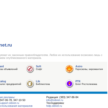
net.ru
длежат их законным правообладателям. Любое их использование возможно лишь с
нием опубликованного материала.
ard
Soft
Astro
ска объявлений
Софт
Гороскопы, хиромантия
talog
Lib
РТК
талог предприятий
Библиотека
Блог Ростелекома
ие рекламы:
Редакция: (383) 347-86-84
 347-06-78, 347-10-50
info@sibnet.ru
pport.sibnet.ru
Техподдержка:
спользования материалов
help.sibnet.ru