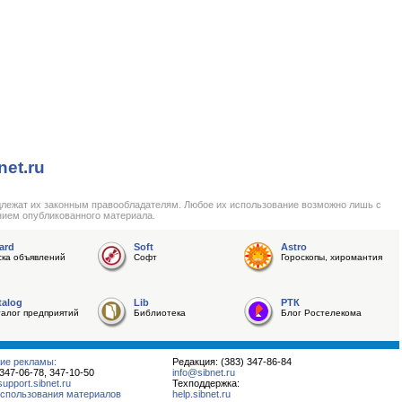
net.ru
длежат их законным правообладателям. Любое их использование возможно лишь с
нием опубликованного материала.
ard
Soft
Astro
ска объявлений
Софт
Гороскопы, хиромантия
talog
Lib
РТК
талог предприятий
Библиотека
Блог Ростелекома
ие рекламы:
Редакция: (383) 347-86-84
 347-06-78, 347-10-50
info@sibnet.ru
pport.sibnet.ru
Техподдержка:
спользования материалов
help.sibnet.ru