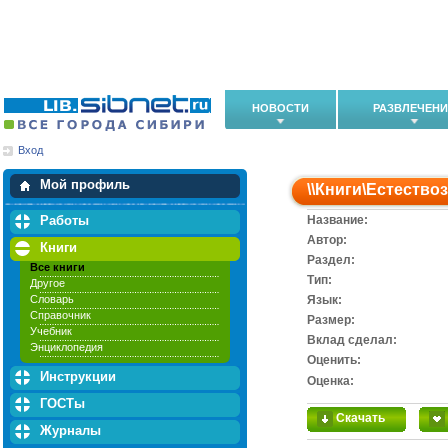
НОВОСТИ
РАЗВЛЕЧЕН
Вход
Мои загрузки
Мои закладки
Мой профиль
\\
Книги
\
Естество
Работы
Название:
Автор:
Книги
Раздел:
Все книги
Тип:
Другое
Словарь
Язык:
Справочник
Размер:
Учебник
Вклад сделал:
Энциклопедия
Оценить:
Инструкции
Оценка:
ГОСТы
Скачать
Журналы