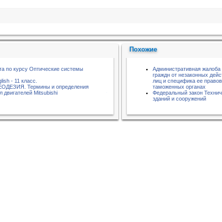
Похожие
та по курсу Оптические системы
Административная жалоба 
граждн от незаконных дейс
lish - 11 класс.
лиц и специфика ее правов
ГЕОДЕЗИЯ. Термины и определения
таможенных органах
двигателей Mitsubishi
Федеральный закон Технич
)
зданий и сооружений