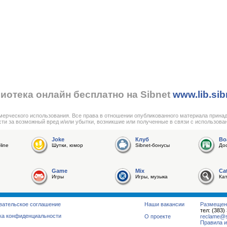
иотека онлайн бесплатно на Sibnet
www.lib.sib
мерческого использования. Все права в отношении опубликованного материала прина
сти за возможный вред и/или убытки, возникшие или полученные в связи с использова
Joke
Клуб
Bo
line
Шутки, юмор
Sibnet-бонусы
До
Game
Mix
Ca
Игры
Игры, музыка
Ка
вательское соглашение
Наши вакансии
Размещен
тел: (383)
ка конфиденциальности
О проекте
reclame@su
Правила и