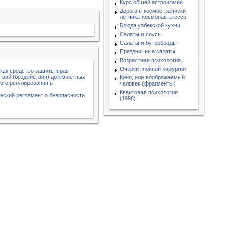
Курс общей астрономии
Дорога в космос. записки
летчика-космонавта ссср
Блюда узбекской кухни
Салаты и соусы
Салаты и бутерброды
Праздничные салаты
Возрастная психология.
Очерки гнойной хирургии
как средство защиты прав
твий (бездействия) должностных
Кино, или воображаемый
ого регулирования в
человек (фрагменты)
Квантовая психология
еский регламент о безопасности
(1998)