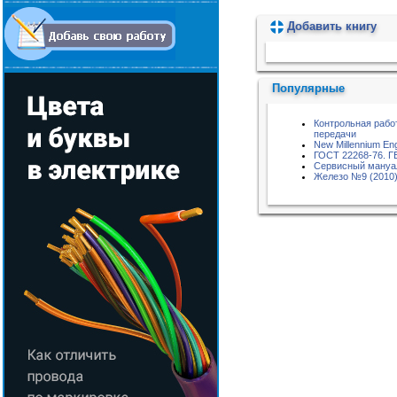
Добавить книгу
Пожалуйста, подождите...
Популярные
Контрольная рабо
передачи
New Millennium Eng
ГОСТ 22268-76. 
Сервисный мануал 
Железо №9 (2010