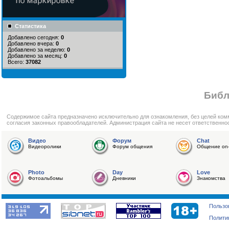
Статистика
Добавлено сегодня:
0
Добавлено вчера:
0
Добавлено за неделю:
0
Добавлено за месяц:
0
Всего:
37082
Библ
Cодержимое сайта предназначено исключительно для ознакомления, без целей ком
согласия законных правообладателей. Администрация сайта не несет ответственно
Видео
Форум
Chat
Видеоролики
Форум общения
Общение on-
Photo
Day
Love
Фотоальбомы
Дневники
Знакомства
Пользо
Полити