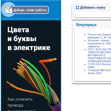
Добавить книгу
Пожалуйста, подождите...
Популярные
Отечества Эконо
реформы С. Ю. В
Интернет. Новые
возможности. Трю
эффекты
ГОСТ 6570-96 С
ЭЛЕКТРИЧЕСКИЕ
АКТИВНОЙ И
РЕАКТИВНОЙ ЭН
ИНДУКЦИОННЫЕ
TOYOTA 4-Runner
1998)
Computer Bild №11
июнь) 2011