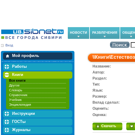
НОВОСТИ
РАЗВЛЕЧЕНИЯ
ОБЩЕН
Вход
Мои загрузки
Мои закладки
Мой профиль
\\
Книги
\
Естество
Работы
Название:
Автор:
Книги
Раздел:
Все книги
Тип:
Другое
Словарь
Язык:
Справочник
Размер:
Учебник
Вклад сделал:
Энциклопедия
Оценить:
Инструкции
Оценка:
ГОСТы
Скачать
Журналы