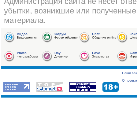
Администрация сайта не несет отве
убытки, возникшие или полученные
материала.
Видео
Форум
Chat
Jok
Видеоролики
Форум общения
Общение on-line
Шутк
Photo
Day
Love
Gam
Фотоальбомы
Дневники
Знакомства
Игры
Наши вак
О проект