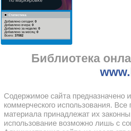
Статистика
Добавлено сегодня:
0
Добавлено вчера:
0
Добавлено за неделю:
0
Добавлено за месяц:
0
Всего:
37082
Библиотека онла
www.l
Cодержимое сайта предназначено и
коммерческого использования. Все 
материала принадлежат их законны
использование возможно лишь с со