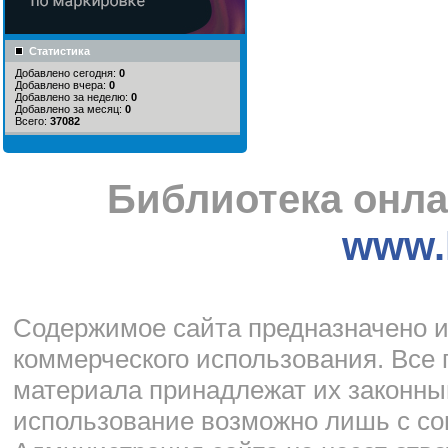
Статистика
Добавлено сегодня:
0
Добавлено вчера:
0
Добавлено за неделю:
0
Добавлено за месяц:
0
Всего:
37082
Библиотека онла
www.l
Cодержимое сайта предназначено и
коммерческого использования. Все 
материала принадлежат их законны
использование возможно лишь с со