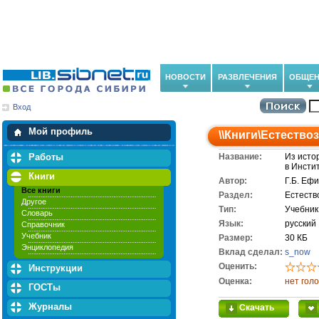
НОВОСТИ
РАЗВЛЕЧЕНИЯ
ОБЩЕН
Вход
Мои загрузки
Мои закладки
Мой профиль
\\
Книги
\
Естество
Работы
Название:
Из исто
в Инсти
Книги
Автор:
Г.Б. Еф
Все книги
Раздел:
Естеств
Другое
Тип:
Учебник
Словарь
Язык:
русский
Справочник
Учебник
Размер:
30 КБ
Энциклопедия
Вклад сделал:
s_now
Оценить:
Инструкции
Оценка:
нет гол
ГОСТы
Журналы
Скачать