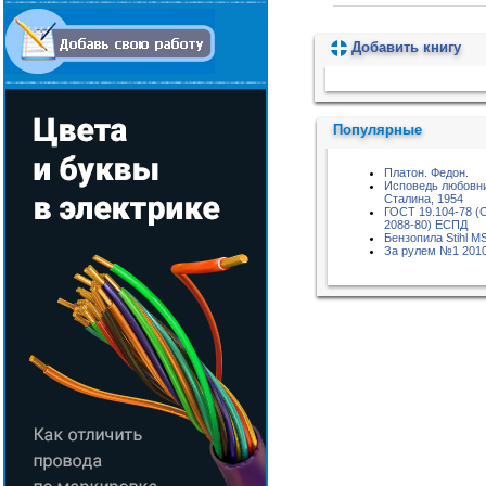
Добавить книгу
Пожалуйста, подождите...
Популярные
Платон. Федон.
Исповедь любовн
Сталина, 1954
ГОСТ 19.104-78 (
2088-80) ЕСПД
Бензопила Stihl M
За рулем №1 201