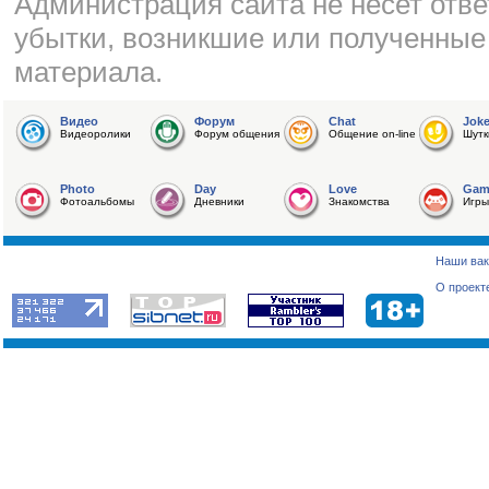
Администрация сайта не несет отве
убытки, возникшие или полученные
материала.
Видео
Форум
Chat
Jok
Видеоролики
Форум общения
Общение on-line
Шутк
Photo
Day
Love
Gam
Фотоальбомы
Дневники
Знакомства
Игры
Наши вак
О проект