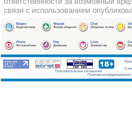
ответственности за возможный вред
связи с использованием опубликов
Видео
Форум
Chat
Jo
Видеоролики
Форум общения
Общение on-line
Шу
Photo
Day
Love
G
Фотоальбомы
Дневники
Знакомства
Иг
Наши
О пр
Пользовательское соглашение
Политика конфиденциальнос