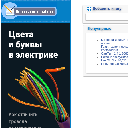
Добавить книгу
Пожалуйста, подождите...
Популярные
Конспект лекций. 
права
Гравитационное в
космологии.
СанПиН 2.4.1.266
Ремонт,обслужива
Ваз 2113,2114,2115
Популярная меха