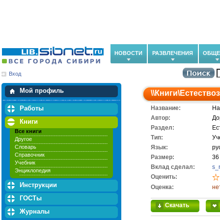
НОВОСТИ
РАЗВЛЕЧЕНИЯ
ОБЩЕ
Вход
Мои загрузки
Мои закладки
Мой профиль
\\
Книги
\
Естество
Работы
Название:
На
Автор:
До
Книги
Раздел:
Ес
Все книги
Тип:
Уч
Другое
Словарь
Язык:
ру
Справочник
Размер:
36
Учебник
Вклад сделал:
s_
Энциклопедия
Оценить:
Инструкции
Оценка:
не
ГОСТы
Скачать
Журналы