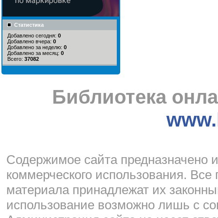
Статистика
Добавлено сегодня:
0
Добавлено вчера:
0
Добавлено за неделю:
0
Добавлено за месяц:
0
Всего:
37082
Библиотека онла
www.l
Cодержимое сайта предназначено и
коммерческого использования. Все 
материала принадлежат их законны
использование возможно лишь с со