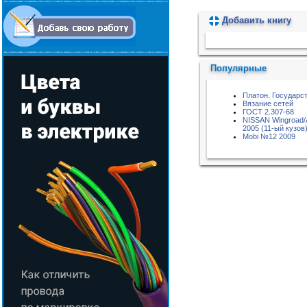
Добавить книгу
Пожалуйста, подождите...
Популярные
Платон. Государс
Вязание сетей
ГОСТ 2.307-68
NISSAN Wingroad/
2005 (11-ый кузов
Mobi №12 2009