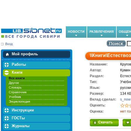
НОВОСТИ
РАЗВЛЕЧЕНИЯ
ОБЩЕН
Вход
Мои загрузки
Мои закладки
Мой профиль
\\
Книги
\
Естество
Работы
Название:
Круго
Автор:
Кумин
Книги
Раздел:
Естес
Все книги
Тип:
Учебн
Другое
Словарь
Язык:
русск
Справочник
Размер:
134 К
Учебник
Вклад сделал:
s_now
Энциклопедия
Оценить:
Инструкции
Оценка:
нет го
ГОСТы
Скачать
Журналы