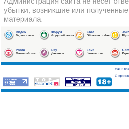
Администрация сайта не несет отве
убытки, возникшие или полученные
материала.
Видео
Форум
Chat
Jok
Видеоролики
Форум общения
Общение on-line
Шутк
Photo
Day
Love
Gam
Фотоальбомы
Дневники
Знакомства
Игры
Наши вак
О проект