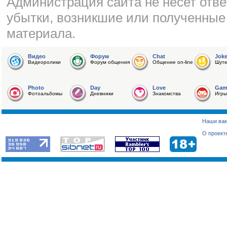
Администрация сайта не несет отве
убытки, возникшие или полученные
материала.
Видео
Форум
Chat
Jok
Видеоролики
Форум общения
Общение on-line
Шутк
Photo
Day
Love
Gam
Фотоальбомы
Дневники
Знакомства
Игры
Наши вак
О проект