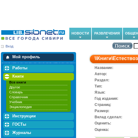
НОВОСТИ
РАЗВЛЕЧЕНИЯ
ОБЩЕН
Вход
Мои загрузки
Мои закладки
Мой профиль
\\
Книги
\
Естество
Работы
Название:
Автор:
Книги
Раздел:
Все книги
Тип:
Другое
Словарь
Язык:
Справочник
Год издания:
Учебник
Cтраниц:
Энциклопедия
Размер:
Инструкции
Вклад сделал:
Оценить:
ГОСТы
Оценка:
Журналы