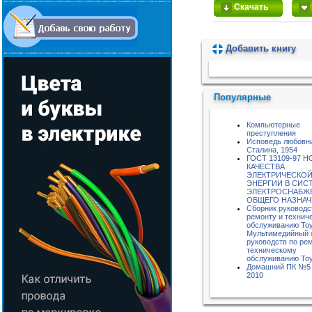
Скачать
Добавить книгу
Пожалуйста, подождите...
Популярные
Компьютерные
преступления
Исповедь любовн
Сталина, 1954
ГОСТ 13109-97 
КАЧЕСТВА
ЭЛЕКТРИЧЕСКО
ЭНЕРГИИ В СИС
ЭЛЕКТРОСНАБЖ
ОБЩЕГО НАЗНА
Сборник руководс
ремонту и технич
обслуживанию Toyo
Мультимедийный 
руководств по ре
техническому
обслуживанию Toyo
Домашний ПК №5 
2010