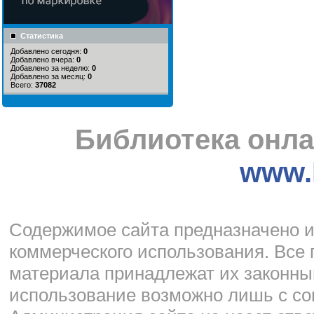
Статистика
Добавлено сегодня:
0
Добавлено вчера:
0
Добавлено за неделю:
0
Добавлено за месяц:
0
Всего:
37082
Библиотека онла
www.l
Cодержимое сайта предназначено и
коммерческого использования. Все 
материала принадлежат их законны
использование возможно лишь с со