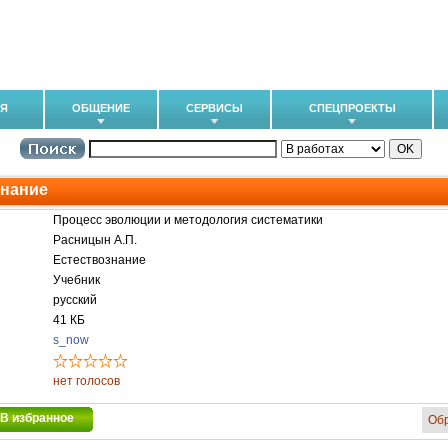
ИЯ
ОБЩЕНИЕ
СЕРВИСЫ
СПЕЦПРОЕКТЫ
знание
Процесс эволюции и методология систематики
Расницын А.П.
Естествознание
Учебник
русский
41 КБ
s_now
нет голосов
В избранное
Об