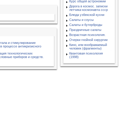
Курс общей астрономии
Дорога в космос. записки
летчика-космонавта ссср
Блюда узбекской кухни
Салаты и соусы
Салаты и бутерброды
Праздничные салаты
Возрастная психология.
Очерки гнойной хирургии
итала и стимулирование
Кино, или воображаемый
в процессе антикризисного
человек (фрагменты)
ация технологических
Квантовая психология
словные приборов и средств.
(1998)