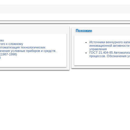
Похожие
тво
Источники венчурного кап
того к сложному
инновационной активности 
втоматизация технологических
управления
ачения условные приборов и средств.
ГОСТ 21.404-85 Автоматиз
(1987-1998)
процессов. Обозначения у
0