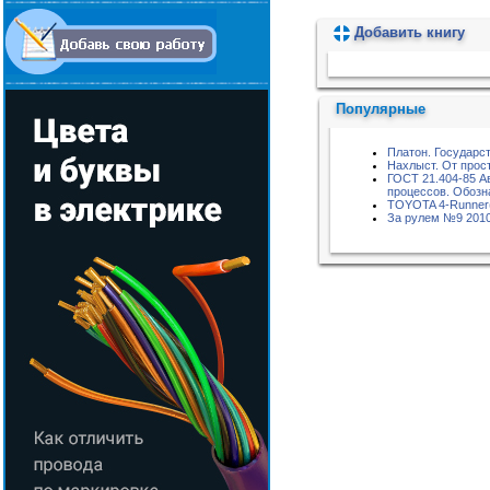
Добавить книгу
Пожалуйста, подождите...
Популярные
Платон. Государс
Нахлыст. От прос
ГОСТ 21.404-85 А
процессов. Обозн
TOYOTA 4-Runner
За рулем №9 201