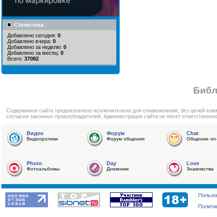
Статистика
Добавлено сегодня:
0
Добавлено вчера:
0
Добавлено за неделю:
0
Добавлено за месяц:
0
Всего:
37082
Библ
Cодержимое сайта предназначено исключительно для ознакомления, без целей ком
согласия законных правообладателей. Администрация сайта не несет ответственно
Видео
Форум
Chat
Видеоролики
Форум общения
Общение on-
Photo
Day
Love
Фотоальбомы
Дневники
Знакомства
Пользо
Полити