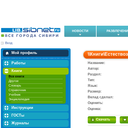
НОВОСТИ
РАЗВЛЕЧЕН
Вход
Мои загрузки
Мои закладки
Мой профиль
\\
Книги
\
Естество
Работы
Название:
Автор:
Книги
Раздел:
Все книги
Тип:
Другое
Словарь
Язык:
Справочник
Размер:
Учебник
Вклад сделал:
Энциклопедия
Оценить:
Инструкции
Оценка:
ГОСТы
Скачать
Журналы