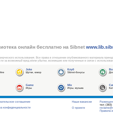
иотека онлайн бесплатно на Sibnet
www.lib.sib
мерческого использования. Все права в отношении опубликованного материала прина
сти за возможный вред и/или убытки, возникшие или полученные в связи с использова
Joke
Клуб
Bo
line
Шутки, юмор
Sibnet-бонусы
До
Game
Mix
Ca
Игры
Игры, музыка
Ка
вательское соглашение
Наши вакансии
Размещен
тел: (383)
ка конфиденциальности
О проекте
reclame@su
Правила и