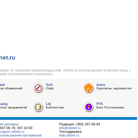
net.ru
длежат их законным правообладателям. Любое их использование возможно лишь с
нием опубликованного материала.
ard
Soft
Astro
ска объявлений
Софт
Гороскопы, хиромантия
talog
Lib
РТК
талог предприятий
Библиотека
Блог Ростелекома
ие рекламы:
Редакция: (383) 347-86-84
 347-06-78, 347-10-50
info@sibnet.ru
pport.sibnet.ru
Техподдержка:
спользования материалов
help.sibnet.ru