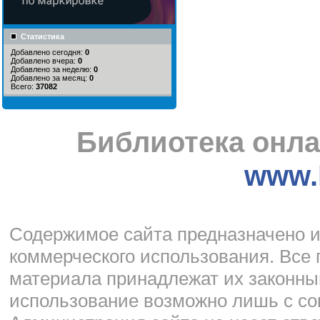
Статистика
Добавлено сегодня:
0
Добавлено вчера:
0
Добавлено за неделю:
0
Добавлено за месяц:
0
Всего:
37082
Библиотека онла
www.l
Cодержимое сайта предназначено и
коммерческого использования. Все 
материала принадлежат их законны
использование возможно лишь с со