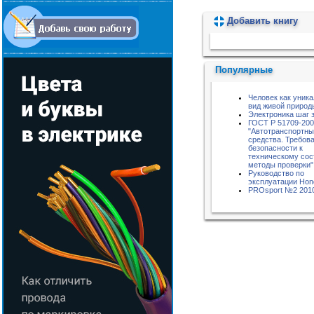
Добавить книгу
Пожалуйста, подождите...
Популярные
Человек как уник
вид живой природ
Электроника шаг 
ГОСТ Р 51709-20
"Автотранспортн
средства. Требов
безопасности к
техническому сос
методы проверки"
Руководство по
эксплуатации Hon
PROsport №2 201