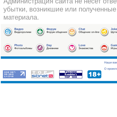
Администрация сайта не несет отве
убытки, возникшие или полученные
материала.
Видео
Форум
Chat
Jok
Видеоролики
Форум общения
Общение on-line
Шутк
Photo
Day
Love
Gam
Фотоальбомы
Дневники
Знакомства
Игры
Наши вак
О проект