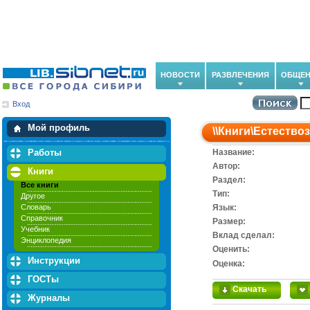
НОВОСТИ
РАЗВЛЕЧЕНИЯ
ОБЩЕН
Вход
Мои загрузки
Мои закладки
Мой профиль
\\
Книги
\
Естество
Работы
Название:
Автор:
Книги
Раздел:
Все книги
Тип:
Другое
Словарь
Язык:
Справочник
Размер:
Учебник
Вклад сделал:
Энциклопедия
Оценить:
Инструкции
Оценка:
ГОСТы
Скачать
Журналы