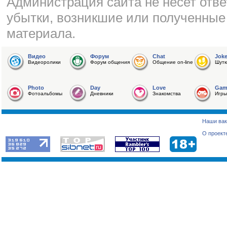
Администрация сайта не несет отве
убытки, возникшие или полученные
материала.
Видео
Форум
Chat
Jok
Видеоролики
Форум общения
Общение on-line
Шутк
Photo
Day
Love
Gam
Фотоальбомы
Дневники
Знакомства
Игры
Наши вак
О проект