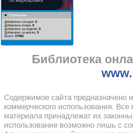
Статистика
Добавлено сегодня:
0
Добавлено вчера:
0
Добавлено за неделю:
0
Добавлено за месяц:
0
Всего:
37082
Библиотека онла
www.l
Cодержимое сайта предназначено и
коммерческого использования. Все 
материала принадлежат их законны
использование возможно лишь с со