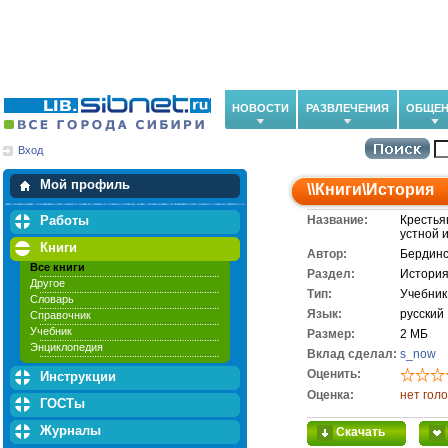
НОВОСТИ
РАЗВЛЕЧЕНИЯ
ОБЩЕН
Вход
Мои загрузки
Мои закладки
Мой профиль
\\
Книги
\
История
Работы
Название:
Крестья
устной 
Книги
Автор:
Бердинс
Все книги
Раздел:
Истори
Другое
Тип:
Учебник
Словарь
Язык:
русский
Справочник
Учебник
Размер:
2 МБ
Энциклопедия
Вклад сделал:
s_now
Оценить:
Инструкции
Оценка:
нет гол
ГОСТы
Журналы
Скачать