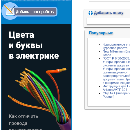
Добавить книгу
Пожалуйста, подождите...
Популярные
Корпоративное уп
курсовая работа
New Millennium Eng
класс.
ГОСТ Р 6.30-2003.
Унифицированны
системы документ
Унифицированная
организационно-
распорядительно
документации. Тр
к оформлению до
Инструкция для Ho
Ariston AVTF 104
Chip №1 (январь 2
Россия)