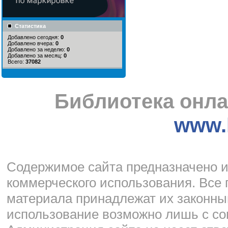
Статистика
Добавлено сегодня:
0
Добавлено вчера:
0
Добавлено за неделю:
0
Добавлено за месяц:
0
Всего:
37082
Библиотека онла
www.l
Cодержимое сайта предназначено и
коммерческого использования. Все 
материала принадлежат их законны
использование возможно лишь с со