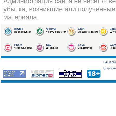
Администрация сайта не несет отве
убытки, возникшие или полученные
материала.
Видео
Форум
Chat
Jok
Видеоролики
Форум общения
Общение on-line
Шутк
Photo
Day
Love
Gam
Фотоальбомы
Дневники
Знакомства
Игры
Наши вак
О проект