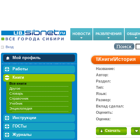
НОВОСТИ
РАЗВЛЕЧЕНИЯ
ОБЩЕН
Вход
Мои загрузки
Мои закладки
Мой профиль
\\
Книги
\
История
Работы
Название:
Автор:
Книги
Раздел:
Все книги
Тип:
Другое
Словарь
Язык:
Справочник
Размер:
Учебник
Вклад сделал:
Энциклопедия
Оценить:
Инструкции
Оценка:
ГОСТы
Скачать
Журналы