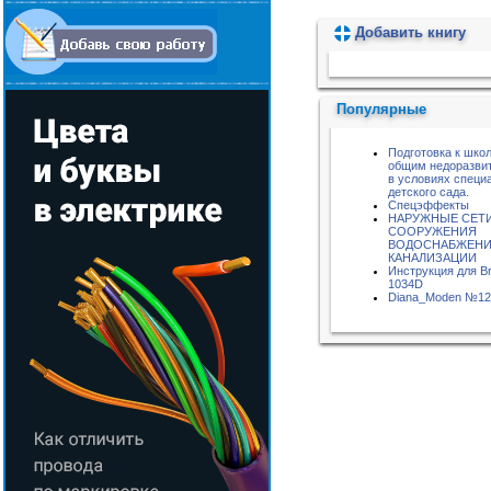
Добавить книгу
Пожалуйста, подождите...
Популярные
Подготовка к школ
общим недоразви
в условиях специ
детского сада.
Спецэффекты
НАРУЖНЫЕ СЕТИ
СООРУЖЕНИЯ
ВОДОСНАБЖЕНИ
КАНАЛИЗАЦИИ
Инструкция для Br
1034D
Diana_Moden №12