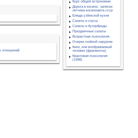
Курс общей астрономии
Дорога в космос. записки
летчика-космонавта ссср
Блюда узбекской кухни
Салаты и соусы
Салаты и бутерброды
Праздничные салаты
Возрастная психология.
Очерки гнойной хирургии
Кино, или воображаемый
х отношений
человек (фрагменты)
Квантовая психология
(1998)