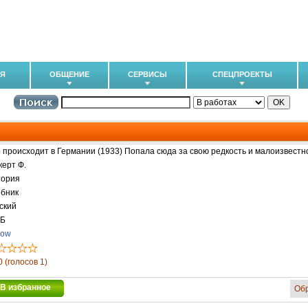
ИЯ
ОБЩЕНИЕ
СЕРВИСЫ
СПЕЦПРОЕКТЫ
 происходит в Германии (1933) Попала сюда за свою редкость и малоизвестн
керт Ф.
тория
ебник
ский
МБ
now
0 (голосов 1)
В избранное
Об