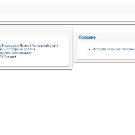
Похожие
с Немецкого Языка (Начальный этап)
е и столярные работы
История развития товарны
водство пользователя
4 (Январь)