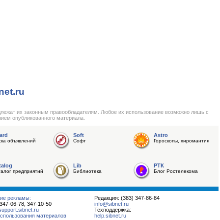
net.ru
длежат их законным правообладателям. Любое их использование возможно лишь с
нием опубликованного материала.
ard
Soft
Astro
ска объявлений
Софт
Гороскопы, хиромантия
talog
Lib
РТК
талог предприятий
Библиотека
Блог Ростелекома
ие рекламы:
Редакция: (383) 347-86-84
 347-06-78, 347-10-50
info@sibnet.ru
pport.sibnet.ru
Техподдержка:
спользования материалов
help.sibnet.ru