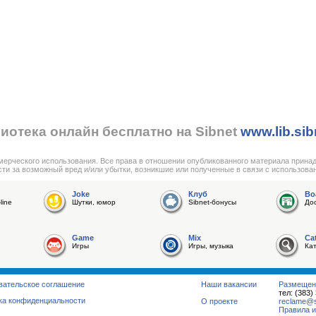
иотека онлайн бесплатно на Sibnet
www.lib.sib
мерческого использования. Все права в отношении опубликованного материала прина
сти за возможный вред и/или убытки, возникшие или полученные в связи с использова
Joke
Клуб
Bo
line
Шутки, юмор
Sibnet-бонусы
До
Game
Mix
Ca
Игры
Игры, музыка
Ка
вательское соглашение
Наши вакансии
Размещен
тел: (383)
ка конфиденциальности
О проекте
reclame@su
Правила и