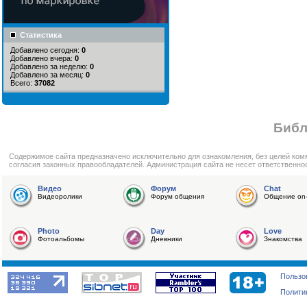
Статистика
Добавлено сегодня:
0
Добавлено вчера:
0
Добавлено за неделю:
0
Добавлено за месяц:
0
Всего:
37082
Библ
Cодержимое сайта предназначено исключительно для ознакомления, без целей ком
согласия законных правообладателей. Администрация сайта не несет ответственно
Видео
Форум
Chat
Видеоролики
Форум общения
Общение on-
Photo
Day
Love
Фотоальбомы
Дневники
Знакомства
Пользо
Полити