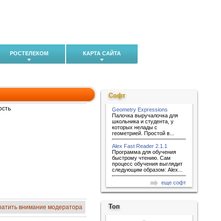
РОСТЕЛЕКОМ
КАРТА САЙТА
Софт
ость
Geometry Expressions
Палочка выручалочка для
школьника и студента, у
которых нелады с
геометрией. Простой в...
Alex Fast Reader 2.1.1
Программа для обучения
быстрому чтению. Сам
процесс обучения выглядит
следующим образом: Alex...
еще софт
Топ
ратить внимание модератора