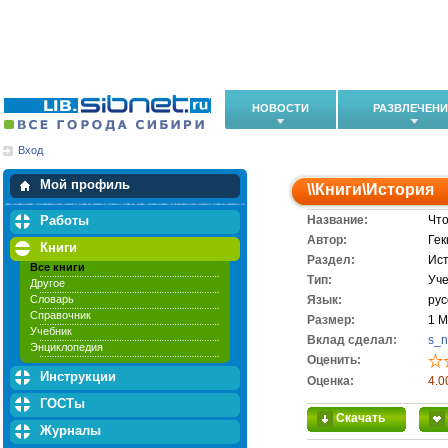
НОВОСТИ
РАЗВЛЕЧЕН
Вход
Мои загрузки
Мои закладки
Мой профиль
\\
Книги
\
История
Работы
Название:
Что
Автор:
Гек
Книги
Раздел:
Ис
Все книги
Тип:
Уч
Другое
Словарь
Язык:
рус
Справочник
Размер:
1 
Учебник
Вклад сделал:
s_
Энциклопедия
Оценить:
Инструкции
Оценка:
4.0
ГОСТы
Скачать
Журналы