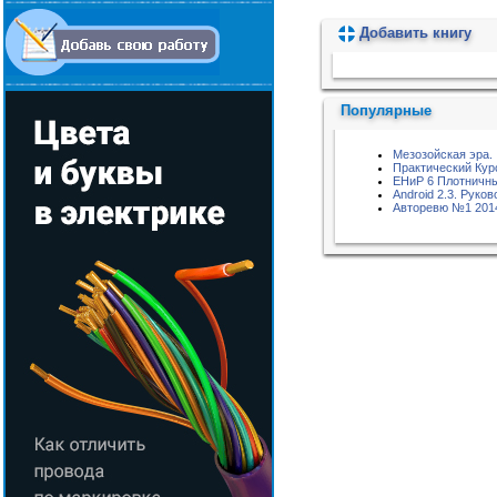
Добавить книгу
Пожалуйста, подождите...
Популярные
Мезозойская эра.
Практический Кур
ЕНиР 6 Плотничны
Android 2.3. Руко
Авторевю №1 201