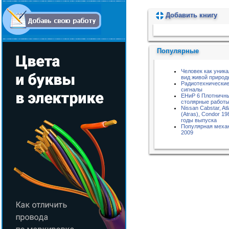
Добавить книгу
Пожалуйста, подождите...
Популярные
Человек как уник
вид живой природ
Радиотехнические
сигналы
ЕНиР 6 Плотничн
столярные работ
Nissan Cabstar, At
(Atras), Condor 1
годы выпуска
Популярная меха
2009