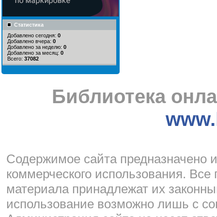
Статистика
Добавлено сегодня:
0
Добавлено вчера:
0
Добавлено за неделю:
0
Добавлено за месяц:
0
Всего:
37082
Библиотека онла
www.l
Cодержимое сайта предназначено и
коммерческого использования. Все 
материала принадлежат их законны
использование возможно лишь с со