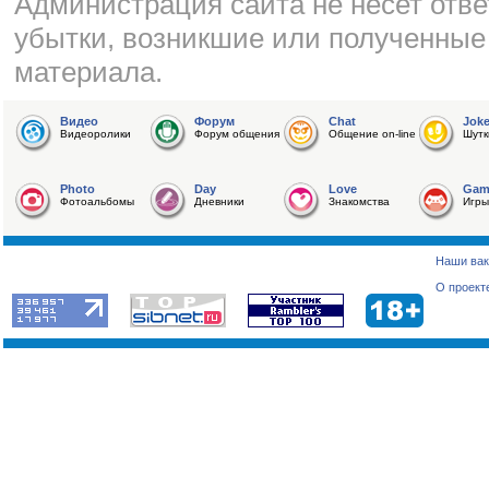
Администрация сайта не несет отве
убытки, возникшие или полученные
материала.
Видео
Форум
Chat
Jok
Видеоролики
Форум общения
Общение on-line
Шутк
Photo
Day
Love
Gam
Фотоальбомы
Дневники
Знакомства
Игры
Наши вак
О проект