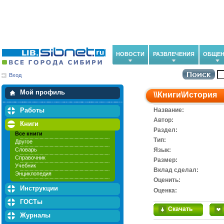
НОВОСТИ
РАЗВЛЕЧЕНИЯ
ОБЩЕН
Вход
Мои загрузки
Мои закладки
Мой профиль
\\
Книги
\
История
Работы
Название:
Автор:
Книги
Раздел:
Все книги
Тип:
Другое
Словарь
Язык:
Справочник
Размер:
Учебник
Вклад сделал:
Энциклопедия
Оценить:
Инструкции
Оценка:
ГОСТы
Скачать
Журналы