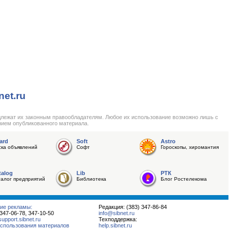
net.ru
длежат их законным правообладателям. Любое их использование возможно лишь с
нием опубликованного материала.
ard
Soft
Astro
ска объявлений
Софт
Гороскопы, хиромантия
talog
Lib
РТК
талог предприятий
Библиотека
Блог Ростелекома
ие рекламы:
Редакция: (383) 347-86-84
 347-06-78, 347-10-50
info@sibnet.ru
pport.sibnet.ru
Техподдержка:
спользования материалов
help.sibnet.ru