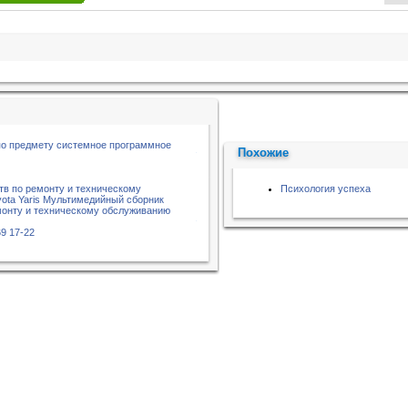
по предмету системное программное
Похожие
тв по ремонту и техническому
Психология успеха
ota Yaris Мультимедийный сборник
монту и техническому обслуживанию
9 17-22