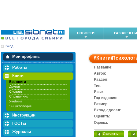
НОВОСТИ
РАЗВЛЕЧЕН
Вход
Мои загрузки
Мои закладки
Мой профиль
\\
Книги
\
Психолог
Работы
Название:
Автор:
Книги
Раздел:
Все книги
Тип:
Другое
Словарь
Язык:
Справочник
Год издания:
Учебник
Размер:
Энциклопедия
Вклад сделал:
Инструкции
Оценить:
Оценка:
ГОСТы
Журналы
Скачать