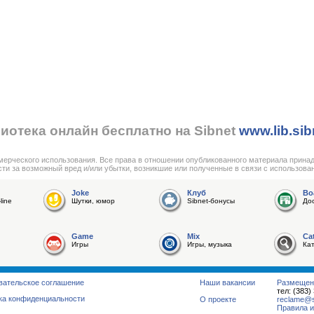
иотека онлайн бесплатно на Sibnet
www.lib.sib
мерческого использования. Все права в отношении опубликованного материала прина
сти за возможный вред и/или убытки, возникшие или полученные в связи с использова
Joke
Клуб
Bo
line
Шутки, юмор
Sibnet-бонусы
До
Game
Mix
Ca
Игры
Игры, музыка
Ка
вательское соглашение
Наши вакансии
Размещен
тел: (383)
ка конфиденциальности
О проекте
reclame@su
Правила и