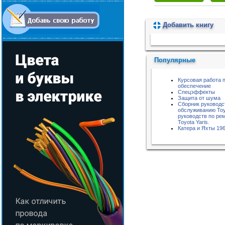
Добавить книгу
Пожалуйста, подождите...
Популярные
Курсовая работа 
обеспечение
Спецэффекты
Защита от шума
Сборник руководс
обслуживанию Toy
руководств по ре
Toyota Yaris.
Катера и Яхты 196