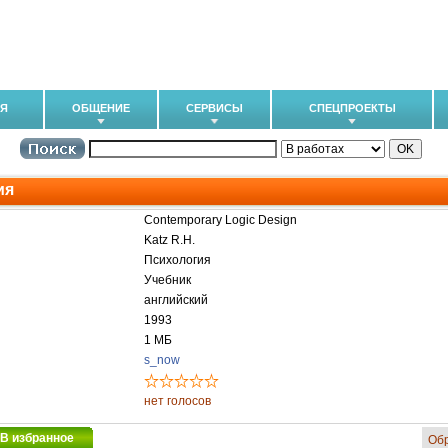
ИЯ
ОБЩЕНИЕ
СЕРВИСЫ
СПЕЦПРОЕКТЫ
ия
Contemporary Logic Design
Katz R.H.
Психология
Учебник
английский
1993
1 МБ
s_now
нет голосов
В избранное
Об