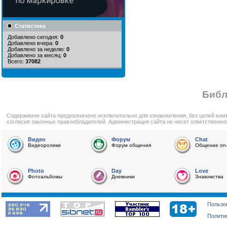
Статистика
Добавлено сегодня:
0
Добавлено вчера:
0
Добавлено за неделю:
0
Добавлено за месяц:
0
Всего:
37082
Библ
Cодержимое сайта предназначено исключительно для ознакомления, без целей ком
согласия законных правообладателей. Администрация сайта не несет ответственно
Видео
Форум
Chat
Видеоролики
Форум общения
Общение on-
Photo
Day
Love
Фотоальбомы
Дневники
Знакомства
Пользо
Полити