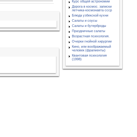
Курс общей астрономии
Дорога в космос. записки
летчика-космонавта ссср
Блюда узбекской кухни
Салаты и соусы
Салаты и бутерброды
Праздничные салаты
Возрастная психология.
Очерки гнойной хирургии
Кино, или воображаемый
человек (фрагменты)
Квантовая психология
(1998)