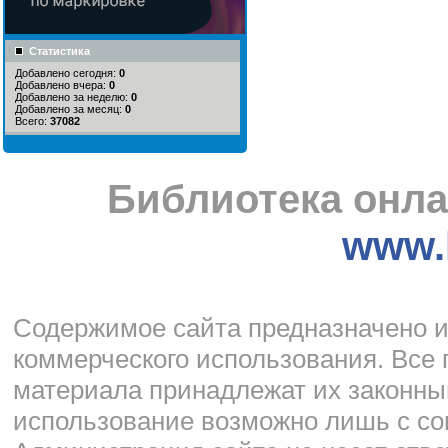
Статистика
Добавлено сегодня:
0
Добавлено вчера:
0
Добавлено за неделю:
0
Добавлено за месяц:
0
Всего:
37082
Библиотека онла
www.l
Cодержимое сайта предназначено и
коммерческого использования. Все 
материала принадлежат их законны
использование возможно лишь с со