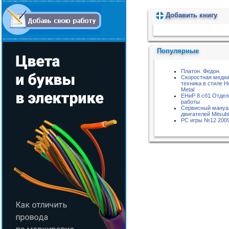
Добавить книгу
Пожалуйста, подождите...
Популярные
Платон. Федон.
Скоростная меди
техника в стиле H
Metal
ЕНиР 8 сб1 Отде
работы
Сервисный мануа
двигателей Mitsubi
РС игры №12 200