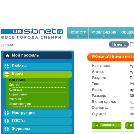
НОВОСТИ
РАЗВЛЕЧЕНИЯ
ОБЩЕН
Вход
Мои загрузки
Мои закладки
Мой профиль
\\
Книги
\
Психолог
Работы
Название:
Ад
Автор:
Ад
Книги
Раздел:
Пс
Все книги
Тип:
Уч
Другое
Словарь
Язык:
ру
Справочник
Размер:
30
Учебник
Вклад сделал:
s
Энциклопедия
Оценить:
Инструкции
Оценка:
не
ГОСТы
Скачать
Журналы