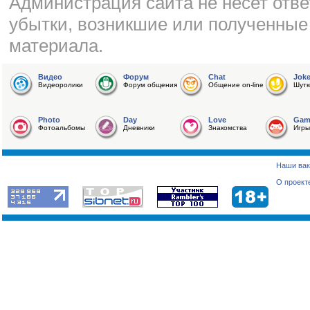
Администрация сайта не несет отве
убытки, возникшие или полученные
материала.
Видео
Форум
Chat
Jok
Видеоролики
Форум общения
Общение on-line
Шутк
Photo
Day
Love
Gam
Фотоальбомы
Дневники
Знакомства
Игры
Наши вак
О проект