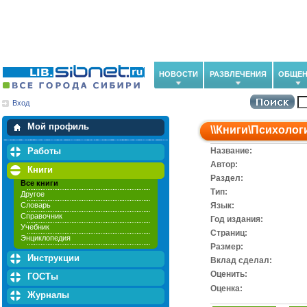
НОВОСТИ
РАЗВЛЕЧЕНИЯ
ОБЩЕН
Вход
Мои загрузки
Мои закладки
Мой профиль
\\
Книги
\
Психолог
Работы
Название:
Автор:
Книги
Раздел:
Все книги
Тип:
Другое
Словарь
Язык:
Справочник
Год издания:
Учебник
Cтраниц:
Энциклопедия
Размер:
Инструкции
Вклад сделал:
Оценить:
ГОСТы
Оценка:
Журналы