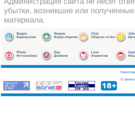
Администрация сайта не несет отве
убытки, возникшие или полученные
материала.
Видео
Форум
Chat
Jok
Видеоролики
Форум общения
Общение on-line
Шутк
Photo
Day
Love
Ga
Фотоальбомы
Дневники
Знакомства
Игр
Наши ва
О проект