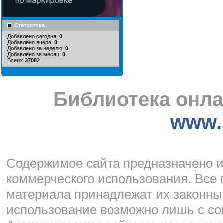
Статистика
Добавлено сегодня:
0
Добавлено вчера:
0
Добавлено за неделю:
0
Добавлено за месяц:
0
Всего:
37082
Библиотека онла
www.l
Cодержимое сайта предназначено и
коммерческого использования. Все 
материала принадлежат их законны
использование возможно лишь с со