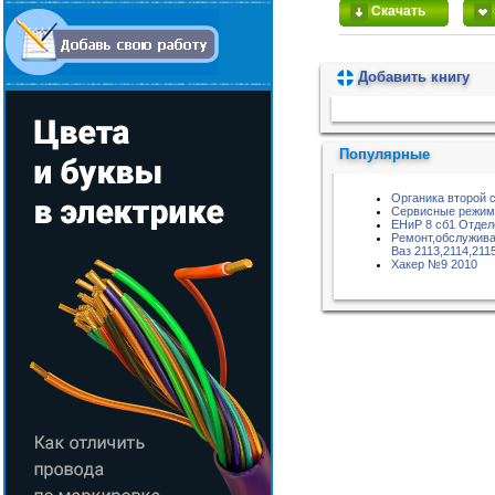
Скачать
Добавить книгу
Пожалуйста, подождите...
Популярные
Органика второй 
Сервисные режимы
ЕНиР 8 сб1 Отде
Ремонт,обслужива
Ваз 2113,2114,2115
Хакер №9 2010