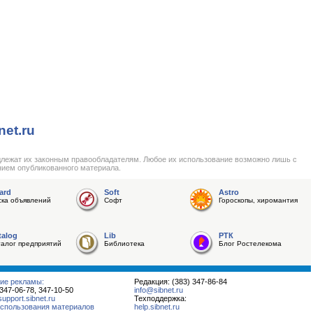
net.ru
длежат их законным правообладателям. Любое их использование возможно лишь с
нием опубликованного материала.
ard
Soft
Astro
ска объявлений
Софт
Гороскопы, хиромантия
talog
Lib
РТК
талог предприятий
Библиотека
Блог Ростелекома
ие рекламы:
Редакция: (383) 347-86-84
 347-06-78, 347-10-50
info@sibnet.ru
pport.sibnet.ru
Техподдержка:
спользования материалов
help.sibnet.ru