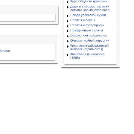
Курс общей астрономии
Дорога в космос. записки
летчика-космонавта ссср
Блюда узбекской кухни
Салаты и соусы
Салаты и бутерброды
Праздничные салаты
Возрастная психология.
Очерки гнойной хирургии
Кино, или воображаемый
человек (фрагменты)
изнесе
Квантовая психология
(1998)