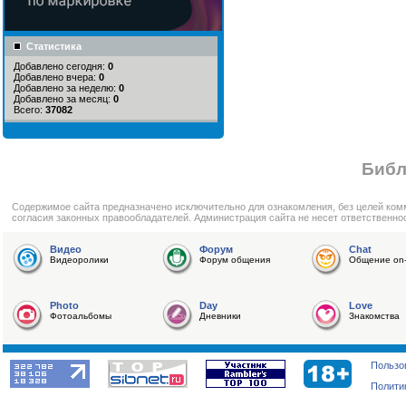
Статистика
Добавлено сегодня:
0
Добавлено вчера:
0
Добавлено за неделю:
0
Добавлено за месяц:
0
Всего:
37082
Библ
Cодержимое сайта предназначено исключительно для ознакомления, без целей ком
согласия законных правообладателей. Администрация сайта не несет ответственно
Видео
Форум
Chat
Видеоролики
Форум общения
Общение on-
Photo
Day
Love
Фотоальбомы
Дневники
Знакомства
Пользо
Полити