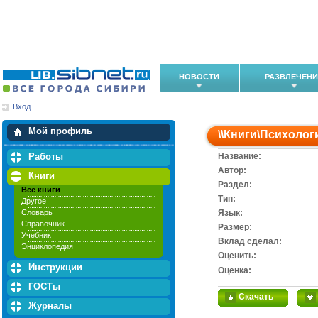
НОВОСТИ
РАЗВЛЕЧЕН
Вход
Мои загрузки
Мои закладки
Мой профиль
\\
Книги
\
Психолог
Работы
Название:
Автор:
Книги
Раздел:
Все книги
Тип:
Другое
Словарь
Язык:
Справочник
Размер:
Учебник
Вклад сделал:
Энциклопедия
Оценить:
Инструкции
Оценка:
ГОСТы
Скачать
Журналы