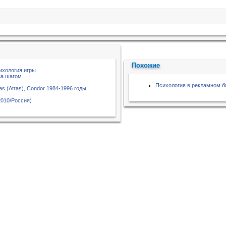
Похожие
ихология игры
за шагом
Психология в рекламном б
las (Atras), Condor 1984-1996 годы
2010/Россия)