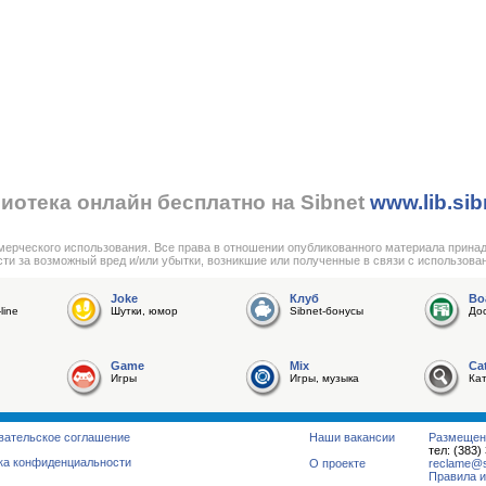
иотека онлайн бесплатно на Sibnet
www.lib.sib
мерческого использования. Все права в отношении опубликованного материала прина
сти за возможный вред и/или убытки, возникшие или полученные в связи с использова
Joke
Клуб
Bo
line
Шутки, юмор
Sibnet-бонусы
До
Game
Mix
Ca
Игры
Игры, музыка
Ка
вательское соглашение
Наши вакансии
Размещен
тел: (383)
ка конфиденциальности
О проекте
reclame@su
Правила и