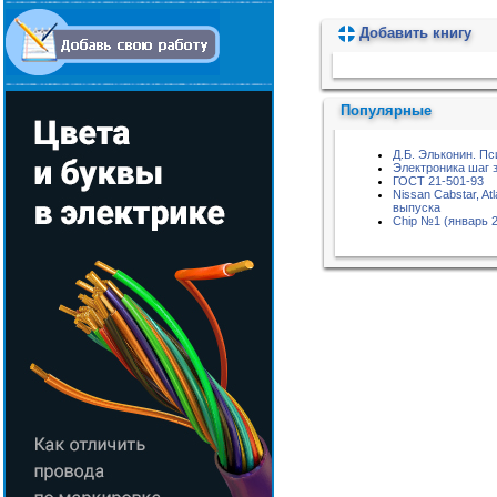
Добавить книгу
Пожалуйста, подождите...
Популярные
Д.Б. Эльконин. Пс
Электроника шаг 
ГОСТ 21-501-93
Nissan Cabstar, At
выпуска
Chip №1 (январь 