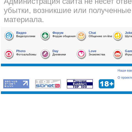
Администрация сайта не несет отве
убытки, возникшие или полученные
материала.
Видео
Форум
Chat
Jok
Видеоролики
Форум общения
Общение on-line
Шутк
Photo
Day
Love
Gam
Фотоальбомы
Дневники
Знакомства
Игры
Наши вак
О проект