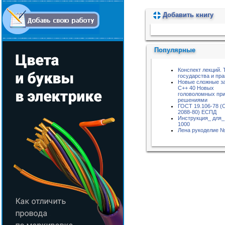
Добавить книгу
Пожалуйста, подождите...
Популярные
Конспект лекций. 
государства и пра
Новые сложные за
С++ 40 Новых
головоломных пр
решениями
ГОСТ 19.106-78 (
2088-80) ЕСПД
Инструкция_ для_ 
1000
Лена рукоделие №