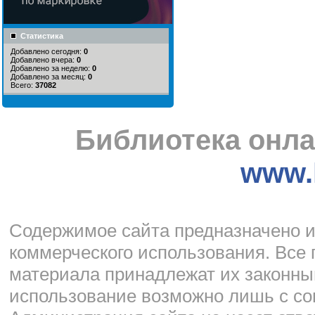
Статистика
Добавлено сегодня:
0
Добавлено вчера:
0
Добавлено за неделю:
0
Добавлено за месяц:
0
Всего:
37082
Библиотека онла
www.l
Cодержимое сайта предназначено и
коммерческого использования. Все 
материала принадлежат их законны
использование возможно лишь с со