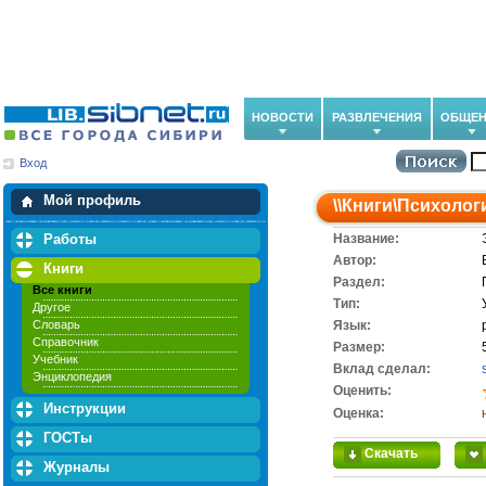
НОВОСТИ
РАЗВЛЕЧЕНИЯ
ОБЩЕН
Вход
Мои загрузки
Мои закладки
Мой профиль
\\
Книги
\
Психолог
Работы
Название:
Автор:
Книги
Раздел:
Все книги
Тип:
Другое
Словарь
Язык:
Справочник
Размер:
Учебник
Вклад сделал:
Энциклопедия
Оценить:
Инструкции
Оценка:
ГОСТы
Скачать
Журналы