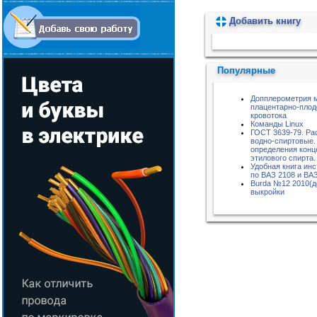
Добавить книгу
Пожалуйста, подождите...
Популярные
Допплерометрия 
плацентарно-плод
кровотока
Команды Linux
ГОСТ 3639-79. Ра
водно-спиртовые.
определения конц
этилового спирта.
Удобная книга ин
по ВАЗ 2108 и ВА
Burda №12 2010(д
выкройки