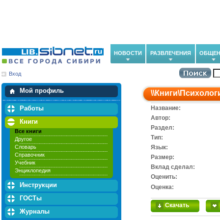
НОВОСТИ
РАЗВЛЕЧЕНИЯ
ОБЩЕН
Вход
Мои загрузки
Мои закладки
Мой профиль
\\
Книги
\
Психолог
Работы
Название:
Автор:
Книги
Раздел:
Все книги
Тип:
Другое
Словарь
Язык:
Справочник
Размер:
Учебник
Вклад сделал:
Энциклопедия
Оценить:
Инструкции
Оценка:
ГОСТы
Скачать
Журналы