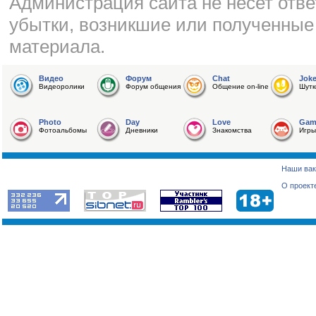
Администрация сайта не несет отве
убытки, возникшие или полученные
материала.
Видео
Форум
Chat
Jok
Видеоролики
Форум общения
Общение on-line
Шутк
Photo
Day
Love
Gam
Фотоальбомы
Дневники
Знакомства
Игры
Наши вак
О проект