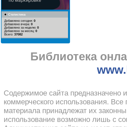
Статистика
Добавлено сегодня:
0
Добавлено вчера:
0
Добавлено за неделю:
0
Добавлено за месяц:
0
Всего:
37082
Библиотека онла
www.l
Cодержимое сайта предназначено и
коммерческого использования. Все 
материала принадлежат их законны
использование возможно лишь с со