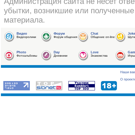
Администрация сайта не несет отве
убытки, возникшие или полученные
материала.
Видео
Форум
Chat
Jok
Видеоролики
Форум общения
Общение on-line
Шутк
Photo
Day
Love
Gam
Фотоальбомы
Дневники
Знакомства
Игры
Наши вак
О проект