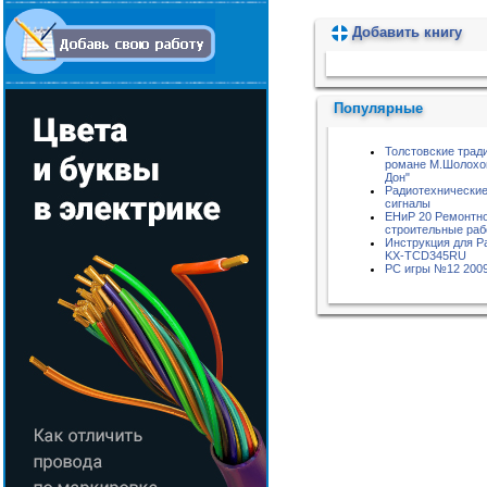
Добавить книгу
Пожалуйста, подождите...
Популярные
Толстовские трад
романе М.Шолохо
Дон"
Радиотехнические
сигналы
ЕНиР 20 Ремонтн
строительные ра
Инструкция для P
KX-TCD345RU
РС игры №12 200