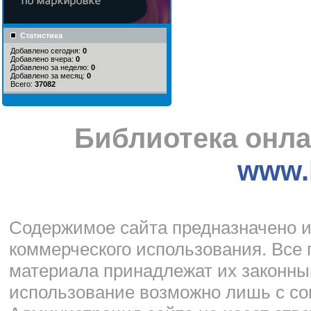
Статистика
Добавлено сегодня:
0
Добавлено вчера:
0
Добавлено за неделю:
0
Добавлено за месяц:
0
Всего:
37082
Библиотека онла
www.l
Cодержимое сайта предназначено и
коммерческого использования. Все 
материала принадлежат их законны
использование возможно лишь с со