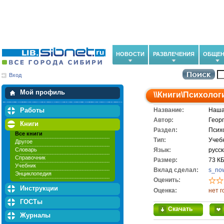
НОВОСТИ
РАЗВЛЕЧЕНИЯ
ОБЩЕН
Вход
Мои загрузки
Мои закладки
Мой профиль
\\
Книги
\
Психолог
Работы
Название:
Наша
Автор:
Геор
Книги
Раздел:
Псих
Все книги
Тип:
Учеб
Другое
Словарь
Язык:
русс
Справочник
Размер:
73 К
Учебник
Вклад сделал:
s_no
Энциклопедия
Оценить:
Инструкции
Оценка:
нет г
ГОСТы
Скачать
Журналы