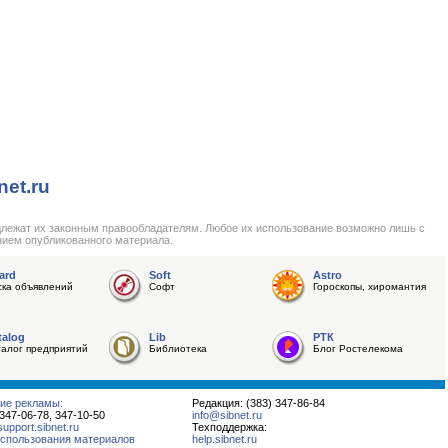
net.ru
длежат их законным правообладателям. Любое их использование возможно лишь с
нием опубликованного материала.
ard
Soft
Astro
ска объявлений
Софт
Гороскопы, хиромантия
talog
Lib
РТК
талог предприятий
Библиотека
Блог Ростелекома
ие рекламы:
Редакция: (383) 347-86-84
 347-06-78, 347-10-50
info@sibnet.ru
pport.sibnet.ru
Техподдержка:
спользования материалов
help.sibnet.ru