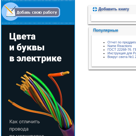
Добавить книгу
Пожалуйста, подождите...
Популярные
Отчет по преддип
Name Reactions
ГОСТ 22268-76. 
Инструкция для 
Вокруг света №1 