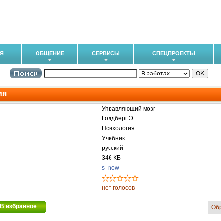
ИЯ
ОБЩЕНИЕ
СЕРВИСЫ
СПЕЦПРОЕКТЫ
ия
Управляющий мозг
Голдберг Э.
Психология
Учебник
русский
346 КБ
s_now
нет голосов
В избранное
Об