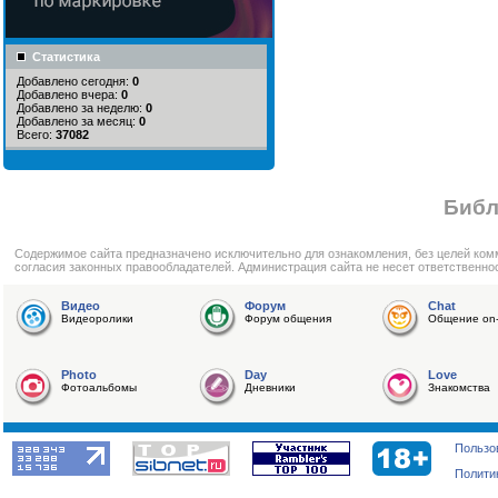
Статистика
Добавлено сегодня:
0
Добавлено вчера:
0
Добавлено за неделю:
0
Добавлено за месяц:
0
Всего:
37082
Библ
Cодержимое сайта предназначено исключительно для ознакомления, без целей ком
согласия законных правообладателей. Администрация сайта не несет ответственно
Видео
Форум
Chat
Видеоролики
Форум общения
Общение on-
Photo
Day
Love
Фотоальбомы
Дневники
Знакомства
Пользо
Полити