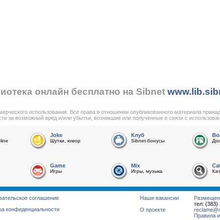
иотека онлайн бесплатно на Sibnet
www.lib.sib
мерческого использования. Все права в отношении опубликованного материала прина
сти за возможный вред и/или убытки, возникшие или полученные в связи с использова
Joke
Клуб
Bo
line
Шутки, юмор
Sibnet-бонусы
До
Game
Mix
Ca
Игры
Игры, музыка
Ка
вательское соглашение
Наши вакансии
Размещен
тел: (383)
ка конфиденциальности
О проекте
reclame@su
Правила и