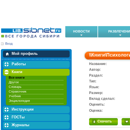
НОВОСТИ
РАЗВЛЕЧЕН
Вход
Мои загрузки
Мои закладки
Мой профиль
\\
Книги
\
Психолог
Работы
Название:
Автор:
Книги
Раздел:
Все книги
Тип:
Другое
Словарь
Язык:
Справочник
Размер:
Учебник
Вклад сделал:
Энциклопедия
Оценить:
Инструкции
Оценка:
ГОСТы
Скачать
Журналы