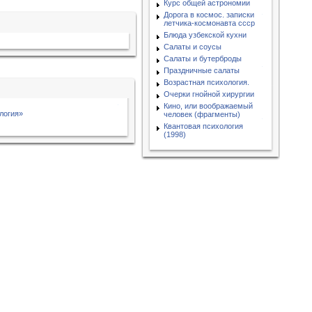
Курс общей астрономии
Дорога в космос. записки
летчика-космонавта ссср
Блюда узбекской кухни
Салаты и соусы
Салаты и бутерброды
Праздничные салаты
Возрастная психология.
Очерки гнойной хирургии
Кино, или воображаемый
логия»
человек (фрагменты)
Квантовая психология
(1998)