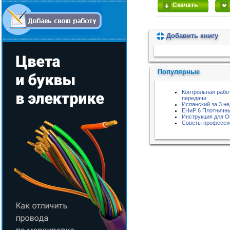
Скачать
Добавить книгу
Пожалуйста, подождите...
Популярные
Контрольная рабо
передачи
Испанский за 3 не
ЕНиР 6 Плотничны
Инструкция для O
Советы професси