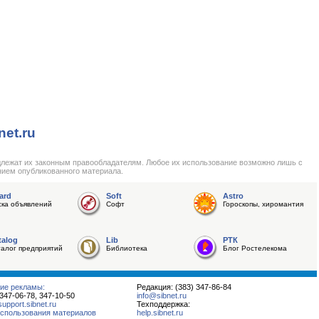
net.ru
длежат их законным правообладателям. Любое их использование возможно лишь с
нием опубликованного материала.
ard
Soft
Astro
ска объявлений
Софт
Гороскопы, хиромантия
talog
Lib
РТК
талог предприятий
Библиотека
Блог Ростелекома
ие рекламы:
Редакция: (383) 347-86-84
 347-06-78, 347-10-50
info@sibnet.ru
pport.sibnet.ru
Техподдержка:
спользования материалов
help.sibnet.ru