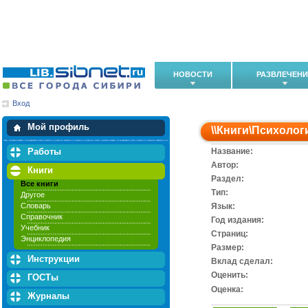
НОВОСТИ
РАЗВЛЕЧЕН
Вход
Мои загрузки
Мои закладки
Мой профиль
\\
Книги
\
Психолог
Работы
Название:
Автор:
Книги
Раздел:
Все книги
Тип:
Другое
Словарь
Язык:
Справочник
Год издания:
Учебник
Cтраниц:
Энциклопедия
Размер:
Инструкции
Вклад сделал:
Оценить:
ГОСТы
Оценка:
Журналы