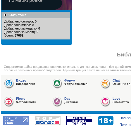
Статистика
Добавлено сегодня:
0
Добавлено вчера:
0
Добавлено за неделю:
0
Добавлено за месяц:
0
Всего:
37082
Библ
Cодержимое сайта предназначено исключительно для ознакомления, без целей ком
согласия законных правообладателей. Администрация сайта не несет ответственно
Видео
Форум
Chat
Видеоролики
Форум общения
Общение on-
Photo
Day
Love
Фотоальбомы
Дневники
Знакомства
Пользо
Полити