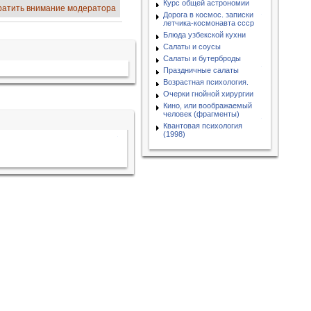
Курс общей астрономии
ратить внимание модератора
Дорога в космос. записки
летчика-космонавта ссср
Блюда узбекской кухни
Салаты и соусы
Салаты и бутерброды
Праздничные салаты
Возрастная психология.
Очерки гнойной хирургии
Кино, или воображаемый
человек (фрагменты)
Квантовая психология
(1998)