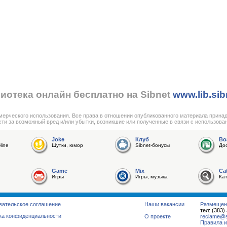
иотека онлайн бесплатно на Sibnet
www.lib.sib
мерческого использования. Все права в отношении опубликованного материала прина
сти за возможный вред и/или убытки, возникшие или полученные в связи с использова
Joke
Клуб
Bo
line
Шутки, юмор
Sibnet-бонусы
До
Game
Mix
Ca
Игры
Игры, музыка
Ка
вательское соглашение
Наши вакансии
Размещен
тел: (383)
ка конфиденциальности
О проекте
reclame@su
Правила и