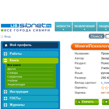
НОВОСТИ
РАЗВЛЕЧЕНИЯ
ОБЩЕН
Вход
Мои загрузки
Мои закладки
Мой профиль
\\
Книги
\
Психолог
Работы
Название:
Проис
Автор:
Захар
Книги
Раздел:
Псих
Все книги
Тип:
Учеб
Другое
Словарь
Язык:
русск
Справочник
Размер:
290 К
Учебник
Вклад сделал:
s_no
Энциклопедия
Оценить:
Инструкции
Оценка:
нет г
ГОСТы
Скачать
Журналы