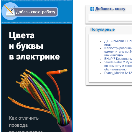
Добавить книгу
Пожалуйста, подождите...
Популярные
Д.Б. Эльконин. Пс
игры
Иллюстрированн
самоучитель по S
начинающих
ЕНиР 7 Кровельн
Skoda Fabia 2 Рук
по ремонту и тех
обслуживанию
Diana_Moden №12