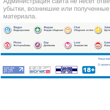
Администрация сайта не несет отве
убытки, возникшие или полученные
материала.
Видео
Форум
Chat
Jok
Видеоролики
Форум общения
Общение on-line
Шутк
Photo
Day
Love
Gam
Фотоальбомы
Дневники
Знакомства
Игры
Наши вак
О проект