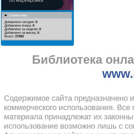
Статистика
Добавлено сегодня:
0
Добавлено вчера:
0
Добавлено за неделю:
0
Добавлено за месяц:
0
Всего:
37082
Библиотека онла
www.l
Cодержимое сайта предназначено и
коммерческого использования. Все 
материала принадлежат их законны
использование возможно лишь с со