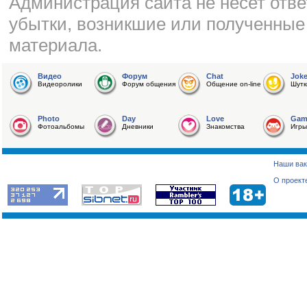
Администрация сайта не несет отве
убытки, возникшие или полученные
материала.
Видео
Форум
Chat
Jok
Видеоролики
Форум общения
Общение on-line
Шутк
Photo
Day
Love
Gam
Фотоальбомы
Дневники
Знакомства
Игры
Наши вак
О проект