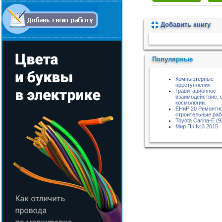
Добавить книгу
Пожалуйста, подождите...
Популярные
Компьютерные
преступления
Гравитационное
взаимодействие, 
космологии.
ЕНиР 20 Ремонтн
строительные ра
Toyota Carina-E (9
Мир ПК №3 2015