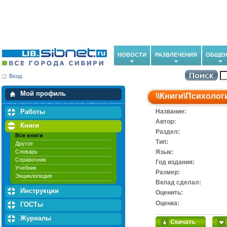
НОВОСТИ
РАЗВЛЕЧЕНИЯ
ОБЩЕН
Вход
Мои загрузки
Мои закладки
Мой профиль
\\
Книги
\
Психолог
Работы
Название:
Автор:
Книги
Раздел:
Все книги
Тип:
Другое
Словарь
Язык:
Справочник
Год издания:
Учебник
Размер:
Энциклопедия
Вклад сделал:
Инструкции
Оценить:
Оценка:
ГОСТы
Журналы
Скачать