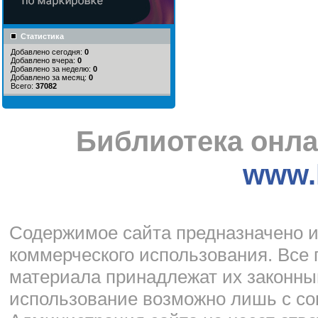
Статистика
Добавлено сегодня:
0
Добавлено вчера:
0
Добавлено за неделю:
0
Добавлено за месяц:
0
Всего:
37082
Библиотека онла
www.l
Cодержимое сайта предназначено и
коммерческого использования. Все 
материала принадлежат их законны
использование возможно лишь с со