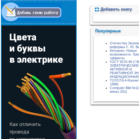
Добавить книгу
Пожалуйста, подождите...
Популярные
Отечества Эконо
реформы С. Ю. В
Интернет. Новые
возможности. Трю
эффекты
ГОСТ 6570-96 С
ЭЛЕКТРИЧЕСКИЕ
АКТИВНОЙ И
РЕАКТИВНОЙ ЭН
ИНДУКЦИОННЫЕ
TOYOTA 4-Runner
1998)
Computer Bild №11
июнь) 2011