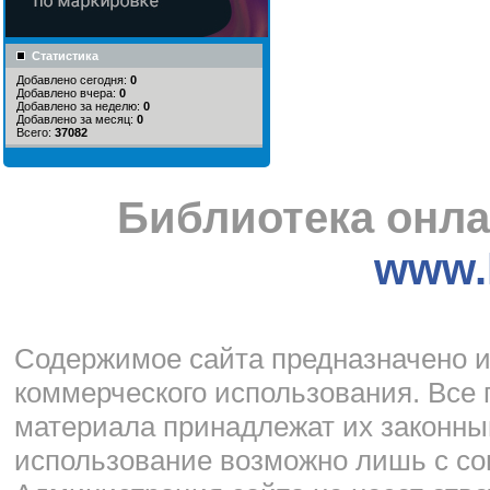
Статистика
Добавлено сегодня:
0
Добавлено вчера:
0
Добавлено за неделю:
0
Добавлено за месяц:
0
Всего:
37082
Библиотека онла
www.l
Cодержимое сайта предназначено и
коммерческого использования. Все 
материала принадлежат их законны
использование возможно лишь с со