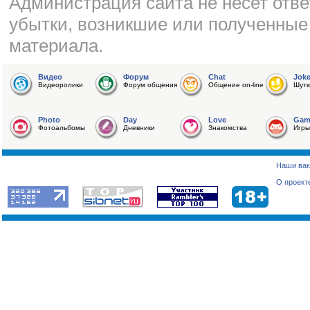
Администрация сайта не несет отве
убытки, возникшие или полученные
материала.
Видео
Форум
Chat
Jok
Видеоролики
Форум общения
Общение on-line
Шутк
Photo
Day
Love
Gam
Фотоальбомы
Дневники
Знакомства
Игры
Наши вак
О проект