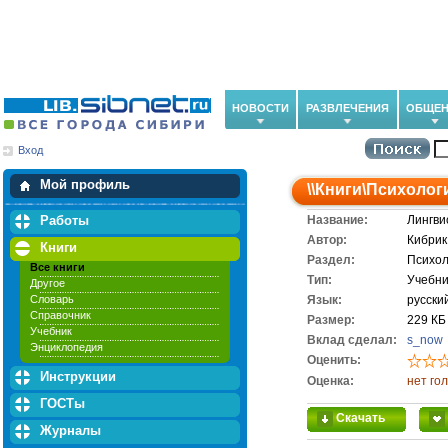
НОВОСТИ
РАЗВЛЕЧЕНИЯ
ОБЩЕН
Вход
Мои загрузки
Мои закладки
Мой профиль
\\
Книги
\
Психолог
Работы
Название:
Лингви
Автор:
Кибрик
Книги
Раздел:
Психол
Все книги
Тип:
Учебни
Другое
Словарь
Язык:
русски
Справочник
Размер:
229 КБ
Учебник
Вклад сделал:
s_now
Энциклопедия
Оценить:
Инструкции
Оценка:
нет го
ГОСТы
Скачать
Журналы