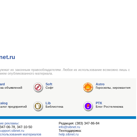
net.ru
длежат их законным правообладателям. Любое их использование возможно лишь с
нием опубликованного материала.
ard
Soft
Astro
ска объявлений
Софт
Гороскопы, хиромантия
talog
Lib
РТК
талог предприятий
Библиотека
Блог Ростелекома
ие рекламы:
Редакция: (383) 347-86-84
 347-06-78, 347-10-50
info@sibnet.ru
pport.sibnet.ru
Техподдержка:
спользования материалов
help.sibnet.ru