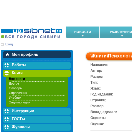
НОВОСТИ
РАЗВЛЕЧЕН
Вход
Мои загрузки
Мои закладки
Мой профиль
\\
Книги
\
Психолог
Работы
Название:
Автор:
Книги
Раздел:
Все книги
Тип:
Другое
Словарь
Язык:
Справочник
Год издания:
Учебник
Cтраниц:
Энциклопедия
Размер:
Инструкции
Вклад сделал:
Оценить:
ГОСТы
Оценка:
Журналы