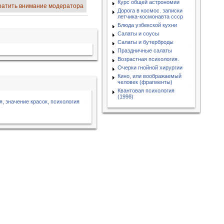
Курс общей астрономии
ратить внимание модератора
Дорога в космос. записки
летчика-космонавта ссср
Блюда узбекской кухни
Салаты и соусы
Салаты и бутерброды
Праздничные салаты
Возрастная психология.
Очерки гнойной хирургии
Кино, или воображаемый
человек (фрагменты)
Квантовая психология
(1998)
я, значение красок, психология