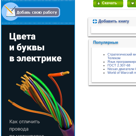
Скачать
Добавить книгу
Пожалуйста, подождите...
Популярные
Стратегический м
Телеком
Язык программиро
ГОСТ 2.307-68
Nissan двигатели
World of Warcraft 