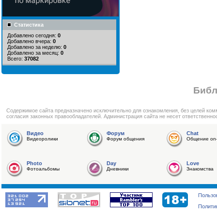
Статистика
Добавлено сегодня:
0
Добавлено вчера:
0
Добавлено за неделю:
0
Добавлено за месяц:
0
Всего:
37082
Библ
Cодержимое сайта предназначено исключительно для ознакомления, без целей ком
согласия законных правообладателей. Администрация сайта не несет ответственно
Видео
Форум
Chat
Видеоролики
Форум общения
Общение on-
Photo
Day
Love
Фотоальбомы
Дневники
Знакомства
Пользо
Полити