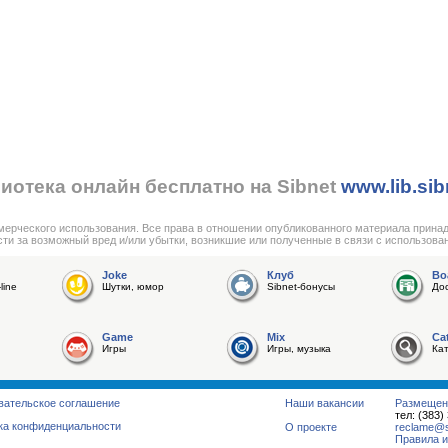
иотека онлайн бесплатно на Sibnet
www.lib.sib
мерческого использования. Все права в отношении опубликованного материала прина
сти за возможный вред и/или убытки, возникшие или полученные в связи с использова
Joke
Клуб
Bo
line
Шутки, юмор
Sibnet-бонусы
До
Game
Mix
Ca
Игры
Игры, музыка
Ка
вательское соглашение
Наши вакансии
Размещен
тел: (383)
ка конфиденциальности
О проекте
reclame@su
Правила и