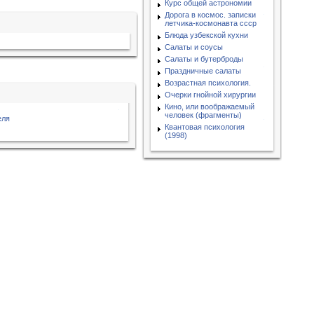
Курс общей астрономии
Дорога в космос. записки
летчика-космонавта ссср
Блюда узбекской кухни
Салаты и соусы
Салаты и бутерброды
Праздничные салаты
Возрастная психология.
Очерки гнойной хирургии
Кино, или воображаемый
человек (фрагменты)
еля
Квантовая психология
(1998)