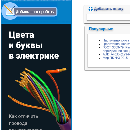
Добавить книгу
Пожалуйста, подождите...
Популярные
Настольная книга
Гравитационное в
ГОСТ 3639-79. Ра
определения конц
AUDI A4(B5)(1994
Мир ПК №3 2015