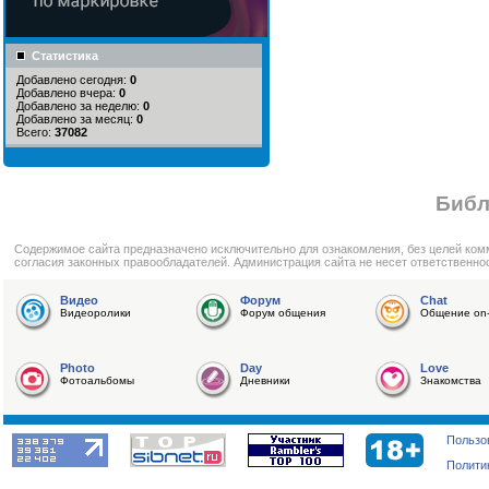
Статистика
Добавлено сегодня:
0
Добавлено вчера:
0
Добавлено за неделю:
0
Добавлено за месяц:
0
Всего:
37082
Библ
Cодержимое сайта предназначено исключительно для ознакомления, без целей ком
согласия законных правообладателей. Администрация сайта не несет ответственно
Видео
Форум
Chat
Видеоролики
Форум общения
Общение on-
Photo
Day
Love
Фотоальбомы
Дневники
Знакомства
Пользо
Полити