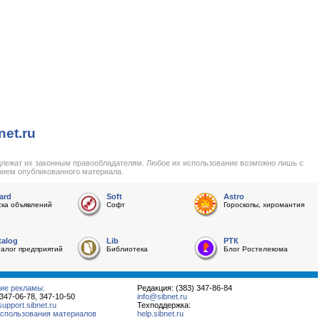
net.ru
длежат их законным правообладателям. Любое их использование возможно лишь с
нием опубликованного материала.
ard
Soft
Astro
ска объявлений
Софт
Гороскопы, хиромантия
talog
Lib
РТК
талог предприятий
Библиотека
Блог Ростелекома
ие рекламы:
Редакция: (383) 347-86-84
 347-06-78, 347-10-50
info@sibnet.ru
pport.sibnet.ru
Техподдержка:
спользования материалов
help.sibnet.ru