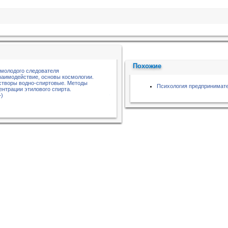
Похожие
 молодого следователя
заимодействие, основы космологии.
створы водно-спиртовые. Методы
Психология предпринимат
ентрации этилового спирта.
+)