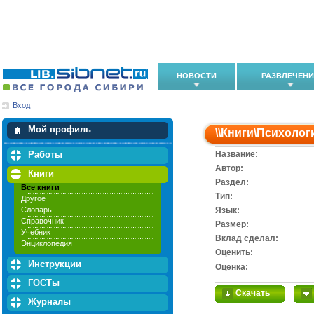
НОВОСТИ
РАЗВЛЕЧЕН
Вход
Мои загрузки
Мои закладки
Мой профиль
\\
Книги
\
Психолог
Работы
Название:
Автор:
Книги
Раздел:
Все книги
Тип:
Другое
Словарь
Язык:
Справочник
Размер:
Учебник
Вклад сделал:
Энциклопедия
Оценить:
Инструкции
Оценка:
ГОСТы
Скачать
Журналы