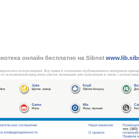
иотека онлайн бесплатно на Sibnet
www.lib.sib
мерческого использования. Все права в отношении опубликованного материала прина
сти за возможный вред и/или убытки, возникшие или полученные в связи с использова
Joke
Клуб
Bo
line
Шутки, юмор
Sibnet-бонусы
До
Game
Mix
Ca
Игры
Игры, музыка
Ка
вательское соглашение
Наши вакансии
Размещен
тел: (383)
ка конфиденциальности
О проекте
reclame@su
Правила и