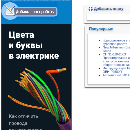
Добавить книгу
Пожалуйста, подождите...
Популярные
Корпоративное уп
курсовая работа
New Millennium Eng
класс.
СП 31-110-2003
Проектирование и
электроустановок
общественных зд
Инструкция для Pi
DEH-P2500R
Автомир №1 2014