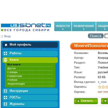
НОВОСТИ
РАЗВЛЕЧЕНИЯ
ОБЩЕН
Вход
Мои загрузки
Мои закладки
Мой профиль
\\
Книги
\
Психолог
Работы
Название:
Восемь
Автор:
Конрад
Книги
Раздел:
Психол
Все книги
Тип:
Учебни
Другое
Словарь
Язык:
русски
Справочник
Размер:
63 КБ
Учебник
Вклад сделал:
s_now
Энциклопедия
Оценить:
Инструкции
Оценка:
нет го
ГОСТы
Скачать
Журналы