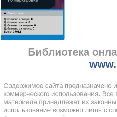
Статистика
Добавлено сегодня:
0
Добавлено вчера:
0
Добавлено за неделю:
0
Добавлено за месяц:
0
Всего:
37082
Библиотека онла
www.l
Cодержимое сайта предназначено и
коммерческого использования. Все 
материала принадлежат их законны
использование возможно лишь с со