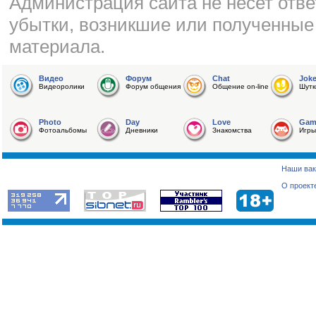
Администрация сайта не несет отве
убытки, возникшие или полученные
материала.
Видео
Форум
Chat
Jok
Видеоролики
Форум общения
Общение on-line
Шутк
Photo
Day
Love
Gam
Фотоальбомы
Дневники
Знакомства
Игры
Наши вак
О проект