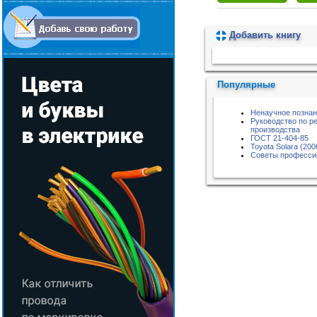
Добавить книгу
Пожалуйста, подождите...
Популярные
Ненаучное позна
Руководство по р
производства
ГОСТ 21-404-85
Toyota Solara (200
Советы професси