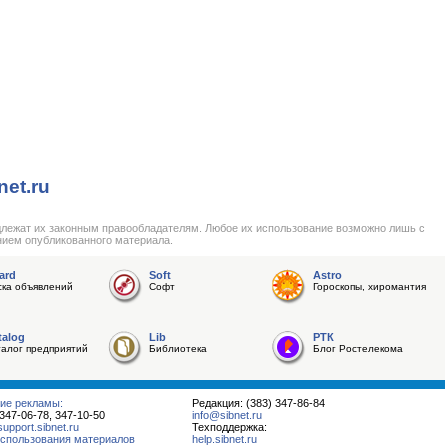
net.ru
длежат их законным правообладателям. Любое их использование возможно лишь с
нием опубликованного материала.
ard
Soft
Astro
ска объявлений
Софт
Гороскопы, хиромантия
talog
Lib
РТК
талог предприятий
Библиотека
Блог Ростелекома
ие рекламы:
Редакция: (383) 347-86-84
 347-06-78, 347-10-50
info@sibnet.ru
pport.sibnet.ru
Техподдержка:
спользования материалов
help.sibnet.ru