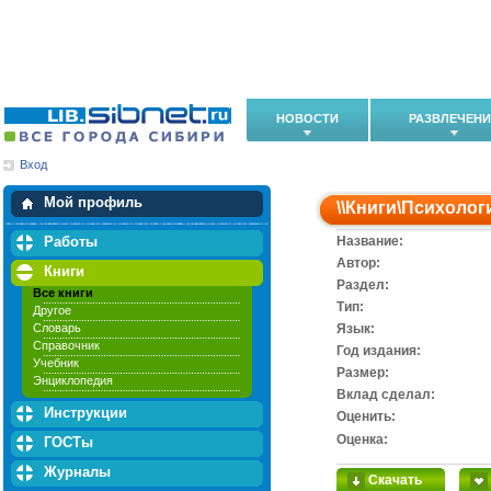
НОВОСТИ
РАЗВЛЕЧЕН
Вход
Мои загрузки
Мои закладки
Мой профиль
\\
Книги
\
Психолог
Работы
Название:
Автор:
Книги
Раздел:
Все книги
Тип:
Другое
Словарь
Язык:
Справочник
Год издания:
Учебник
Размер:
Энциклопедия
Вклад сделал:
Инструкции
Оценить:
Оценка:
ГОСТы
Журналы
Скачать