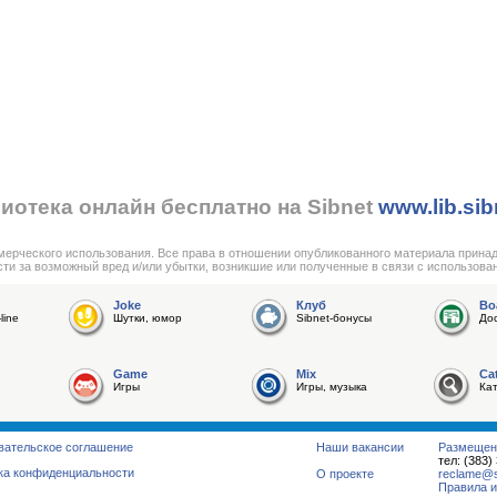
иотека онлайн бесплатно на Sibnet
www.lib.sib
мерческого использования. Все права в отношении опубликованного материала прина
сти за возможный вред и/или убытки, возникшие или полученные в связи с использова
Joke
Клуб
Bo
line
Шутки, юмор
Sibnet-бонусы
До
Game
Mix
Ca
Игры
Игры, музыка
Ка
вательское соглашение
Наши вакансии
Размещен
тел: (383)
ка конфиденциальности
О проекте
reclame@su
Правила и