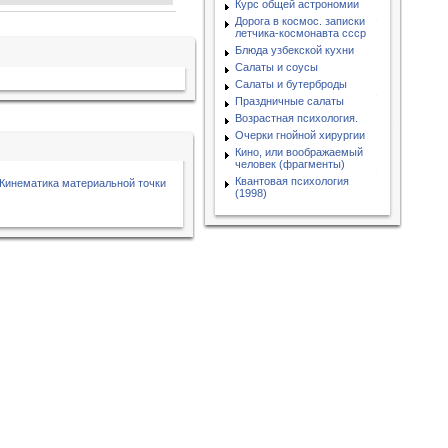
Курс общей астрономии
Дорога в космос. записки
летчика-космонавта ссср
Блюда узбекской кухни
Салаты и соусы
Салаты и бутерброды
Праздничные салаты
Возрастная психология.
Очерки гнойной хирургии
Кино, или воображаемый
человек (фрагменты)
Квантовая психология
- Кинематика материальной точки
(1998)