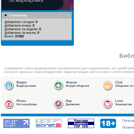
Статистика
Добавлено сегодня:
0
Добавлено вчера:
0
Добавлено за неделю:
0
Добавлено за месяц:
0
Всего:
37082
Библ
Cодержимое сайта предназначено исключительно для ознакомления, без целей ком
согласия законных правообладателей. Администрация сайта не несет ответственно
Видео
Форум
Chat
Видеоролики
Форум общения
Общение on-
Photo
Day
Love
Фотоальбомы
Дневники
Знакомства
Пользо
Полити