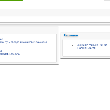
Похожие
ние
емонту мопедов и мокиков китайского
Лекции по физике - 01-04 
- Паршин-Зегря
6)
оналов №6 2009